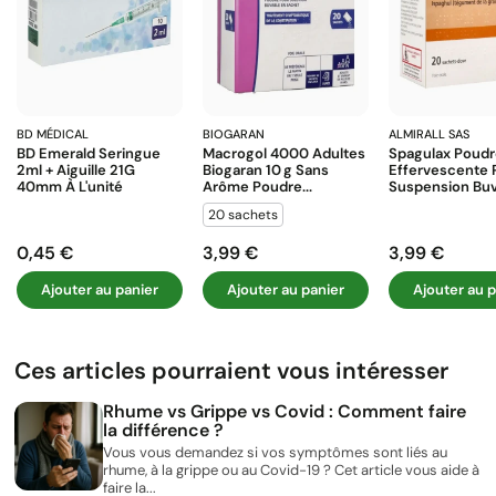
BD MÉDICAL
BIOGARAN
ALMIRALL SAS
BD Emerald Seringue
Macrogol 4000 Adultes
Spagulax Poud
2ml + Aiguille 21G
Biogaran 10 G Sans
Effervescente 
40mm À L'unité
Arôme Poudre...
Suspension Buva
20 sachets
0,45 €
3,99 €
3,99 €
Prix
Prix
Prix
Ajouter au panier
Ajouter au panier
Ajouter au p
Ces articles pourraient vous intéresser
Rhume vs Grippe vs Covid : Comment faire
la différence ?
Vous vous demandez si vos symptômes sont liés au
rhume, à la grippe ou au Covid-19 ? Cet article vous aide à
faire la...