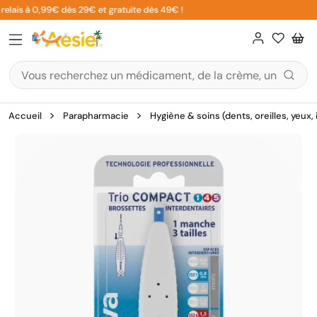
Aller
elais à 0,99€ dès 29€ et gratuite dès 49€ !
au
contenu
Accueil
Parapharmacie
Hygiène & soins (dents, oreilles, yeux,