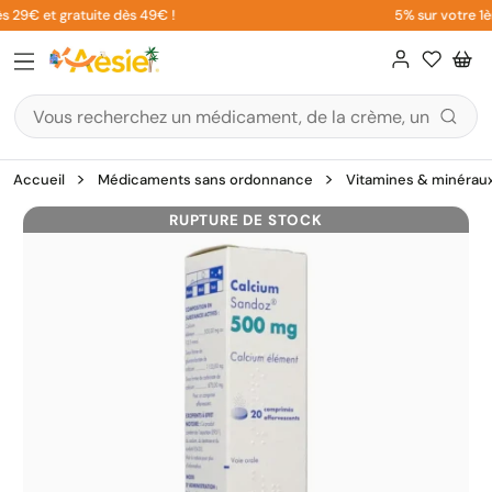
Aller
 29€ et gratuite dès 49€ !
5% sur votre 1èr
au
contenu
Accueil
Médicaments sans ordonnance
Vitamines & minérau
RUPTURE DE STOCK