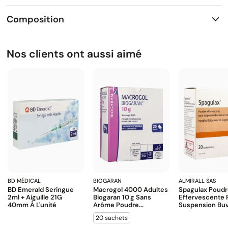
Composition
Nos clients ont aussi aimé
BD MÉDICAL
BIOGARAN
ALMIRALL SAS
BD Emerald Seringue
Macrogol 4000 Adultes
Spagulax Poud
2ml + Aiguille 21G
Biogaran 10 G Sans
Effervescente 
40mm À L'unité
Arôme Poudre...
Suspension Buva
20 sachets