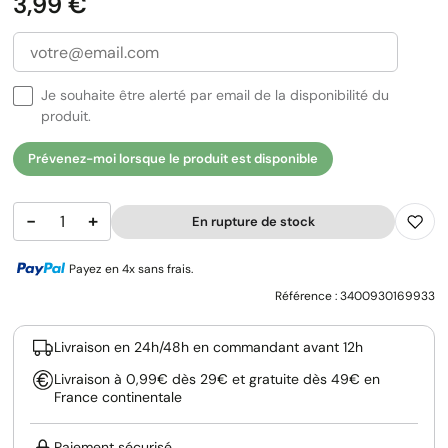
Prix
3,99 €
Je souhaite être alerté par email de la disponibilité du
produit.
Prévenez-moi lorsque le produit est disponible
−
+
En rupture de stock
Payez en 4x sans frais.
Référence :
3400930169933
Livraison en 24h/48h en commandant avant 12h
Livraison à 0,99€ dès 29€ et gratuite dès 49€ en
France continentale
Paiement sécurisé