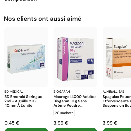
Nos clients ont aussi aimé
BD MÉDICAL
BIOGARAN
ALMIRALL SAS
BD Emerald Seringue
Macrogol 4000 Adultes
Spagulax Poud
2ml + Aiguille 21G
Biogaran 10 G Sans
Effervescente 
40mm À L'unité
Arôme Poudre...
Suspension Buva
20 sachets
0,45 €
3,99 €
3,99 €
Prix
Prix
Prix