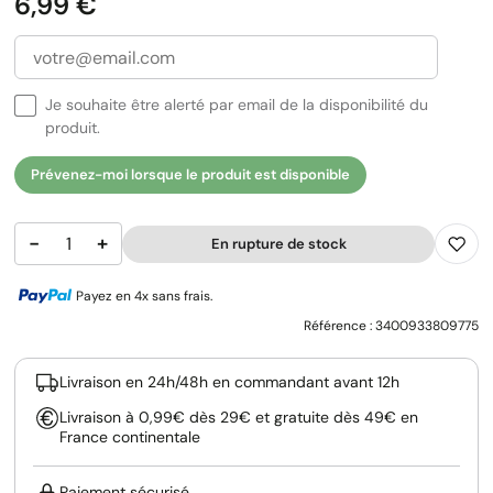
Prix
6,99 €
Je souhaite être alerté par email de la disponibilité du
produit.
Prévenez-moi lorsque le produit est disponible
−
+
En rupture de stock
Payez en 4x sans frais.
Référence :
3400933809775
Livraison en 24h/48h en commandant avant 12h
Livraison à 0,99€ dès 29€ et gratuite dès 49€ en
France continentale
Paiement sécurisé