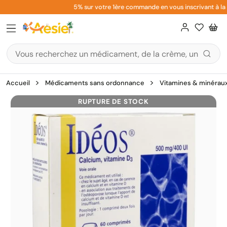
Aller
5% sur votre 1ère commande en vous inscrivant à la n
au
contenu
Accueil
Médicaments sans ordonnance
Vitamines & minérau
RUPTURE DE STOCK