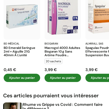
BD MÉDICAL
BIOGARAN
ALMIRALL SAS
BD Emerald Seringue
Macrogol 4000 Adultes
Spagulax Poud
2ml + Aiguille 21G
Biogaran 10 G Sans
Effervescente 
40mm À L'unité
Arôme Poudre...
Suspension Buva
20 sachets
0,45 €
3,99 €
3,99 €
Prix
Prix
Prix
Ajouter au panier
Ajouter au panier
Ajouter au p
Ces articles pourraient vous intéresser
Rhume vs Grippe vs Covid : Comment faire
la différence ?