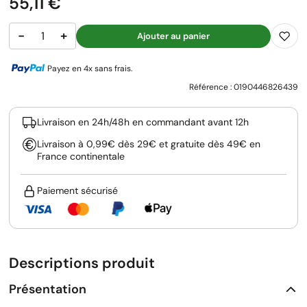
Prix
55,11 €
−
+
Ajouter au panier
Payez en 4x sans frais.
Référence :
0190446826439
Livraison en 24h/48h en commandant avant 12h
Livraison à 0,99€ dès 29€ et gratuite dès 49€ en
France continentale
Paiement sécurisé
Descriptions produit
Présentation