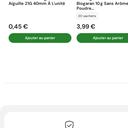
Aiguille 21G 40mm À L'unité
Biogaran 10 G Sans Arôm
Poudre...
20 sachets
0,45 €
3,99 €
Prix
Prix
Ajouter au panier
Ajouter au panier