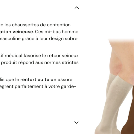
ec les chaussettes de contention
lation veineuse
. Ces mi-bas homme
 masculine grâce à leur design sobre
if médical favorise le retour veineux
e produit répond aux normes strictes
dis que le
renfort au talon
assure
ègrent parfaitement à votre garde-