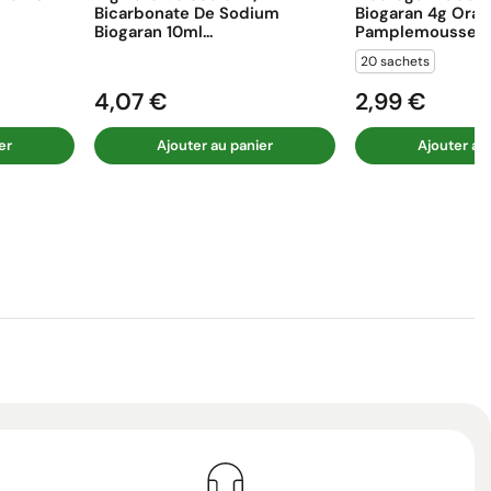
Bicarbonate De Sodium
Biogaran 4g Ora
Biogaran 10ml...
Pamplemousse...
20 sachets
4,07 €
2,99 €
Prix
Prix
er
Ajouter au panier
Ajouter au