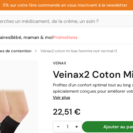
sur votre 1ère commande en vous inscrivant à la newsletter
aires
Bébé, maman & moi
Promotions
es de contention
Veinax2 coton mi bas homme noir normal t1
Veinax2 Coton M
Profitez d'un confort optimal tout au long
spécialement conçues pour améliorer votre
Voir plus
Prix
22,51 €
−
+
Ajouter au pa