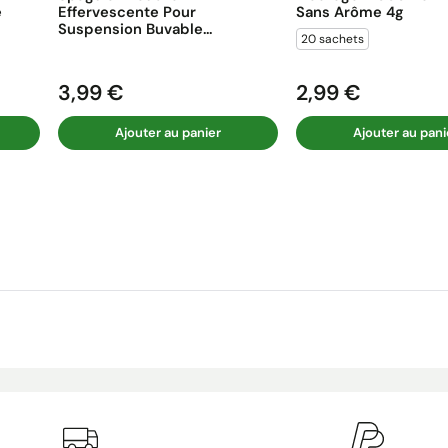
e
Effervescente Pour
Sans Arôme 4g
Suspension Buvable...
20 sachets
3,99 €
2,99 €
Prix
Prix
Ajouter au panier
Ajouter au pani