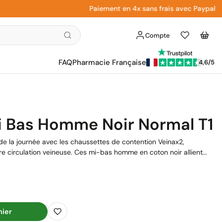
Paiement en 4x sans frais avec Paypal
Compte
Liste
Panier
d'envies
FAQ
Pharmacie Française
4,6/5
i Bas Homme Noir Normal T1
 de la journée avec les chaussettes de contention Veinax2,
 circulation veineuse. Ces mi-bas homme en coton noir allient...
nier