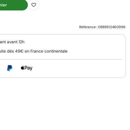
nier
Référence :
0888912460996
nt avant 12h
uite dès 49€ en France continentale