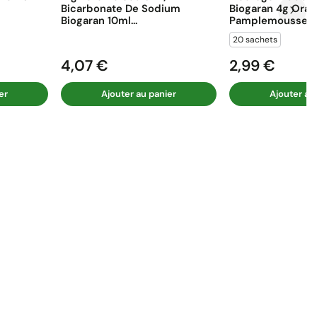
Bicarbonate De Sodium
Biogaran 4g Ora
Biogaran 10ml...
Pamplemousse...
20 sachets
4,07 €
2,99 €
Prix
Prix
er
Ajouter au panier
Ajouter au