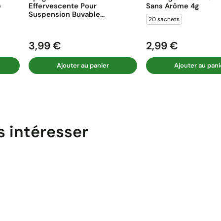
e
Effervescente Pour
Sans Arôme 4g
Suspension Buvable...
20 sachets
3,99 €
2,99 €
Prix
Prix
Ajouter au panier
Ajouter au pani
s intéresser