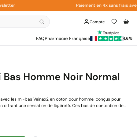
er
Paiement en 4x sans frais avec Pay
Compte
Liste
Panier
d'envies
FAQ
Pharmacie Française
4,6/5
i Bas Homme Noir Normal
en avec les mi-bas Veinax2 en coton pour homme, conçus pour
en offrant une sensation de légèreté. Ces bas de contention de...