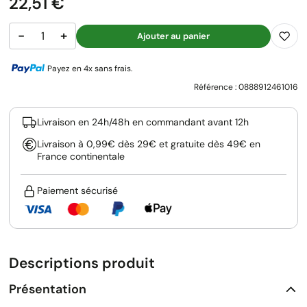
Prix
22,51 €
−
+
Ajouter au panier
Payez en 4x sans frais.
Référence :
0888912461016
Livraison en 24h/48h en commandant avant 12h
Livraison à 0,99€ dès 29€ et gratuite dès 49€ en
France continentale
Paiement sécurisé
Descriptions produit
Présentation