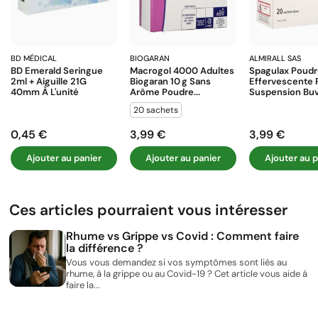
BD MÉDICAL
BIOGARAN
ALMIRALL SAS
BD Emerald Seringue
Macrogol 4000 Adultes
Spagulax Poud
2ml + Aiguille 21G
Biogaran 10 G Sans
Effervescente 
40mm À L'unité
Arôme Poudre...
Suspension Buva
20 sachets
0,45 €
3,99 €
3,99 €
Prix
Prix
Prix
Ajouter au panier
Ajouter au panier
Ajouter au p
Ces articles pourraient vous intéresser
Rhume vs Grippe vs Covid : Comment faire
la différence ?
Vous vous demandez si vos symptômes sont liés au
rhume, à la grippe ou au Covid-19 ? Cet article vous aide à
faire la...