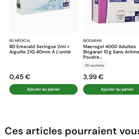
BD MÉDICAL
BIOGARAN
BD Emerald Seringue 2ml +
Macrogol 4000 Adultes
Aiguille 21G 40mm À L'unité
Biogaran 10 G Sans Arôm
Poudre...
20 sachets
0,45 €
3,99 €
Prix
Prix
Ajouter au panier
Ajouter au panier
Ces articles pourraient vou