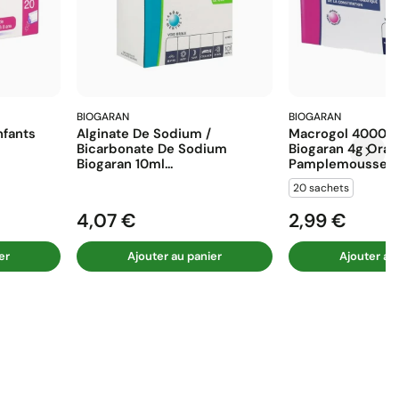
BIOGARAN
BIOGARAN
fants
Alginate De Sodium /
Macrogol 4000 E
Bicarbonate De Sodium
Biogaran 4g Ora
Biogaran 10ml...
Pamplemousse...
20 sachets
4,07 €
2,99 €
Prix
Prix
er
Ajouter au panier
Ajouter au