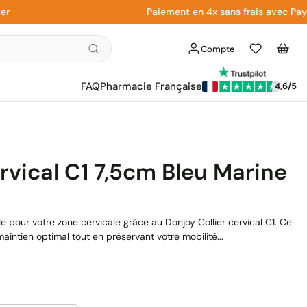
Paiement en 4x sans frais avec Paypal
Compte
Liste
Panier
d'envies
FAQ
Pharmacie Française
4,6/5
rvical C1 7,5cm Bleu Marine
le pour votre zone cervicale grâce au Donjoy Collier cervical C1. Ce
aintien optimal tout en préservant votre mobilité...