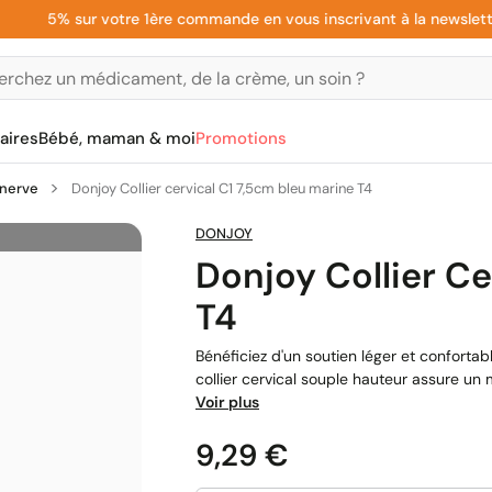
5% sur votre 1ère commande en vous inscrivant à la newsletter
aires
Bébé, maman & moi
Promotions
inerve
Donjoy Collier cervical C1 7,5cm bleu marine T4
DONJOY
Donjoy Collier Ce
T4
Bénéficiez d'un soutien léger et confortab
collier cervical souple hauteur assure un m
Voir plus
Prix
9,29 €