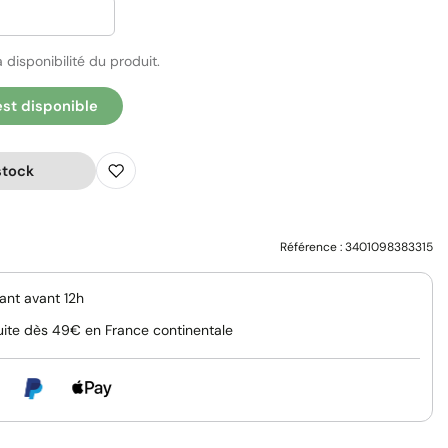
 disponibilité du produit.
est disponible
stock
Référence :
3401098383315
nt avant 12h
uite dès 49€ en France continentale