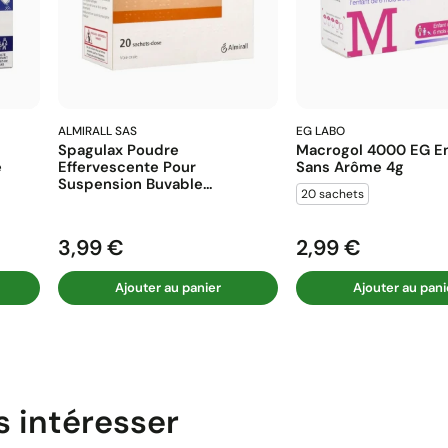
ALMIRALL SAS
EG LABO
Spagulax Poudre
Macrogol 4000 EG En
e
Effervescente Pour
Sans Arôme 4g
Suspension Buvable...
20 sachets
3,99 €
2,99 €
Prix
Prix
Ajouter au panier
Ajouter au pani
s intéresser