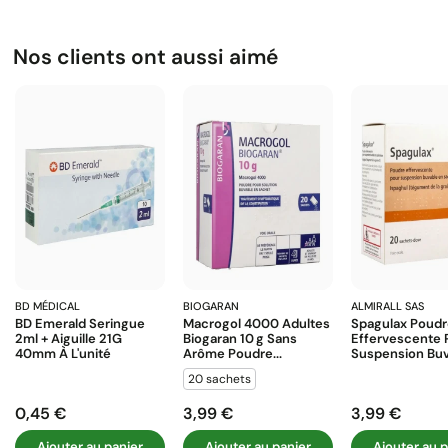
Nos clients ont aussi aimé
BD MÉDICAL
BIOGARAN
ALMIRALL SAS
BD Emerald Seringue
Macrogol 4000 Adultes
Spagulax Poud
2ml + Aiguille 21G
Biogaran 10 G Sans
Effervescente 
40mm À L'unité
Arôme Poudre...
Suspension Buva
20 sachets
0,45 €
3,99 €
3,99 €
Prix
Prix
Prix
Ajouter au panier
Ajouter au panier
Ajouter au p