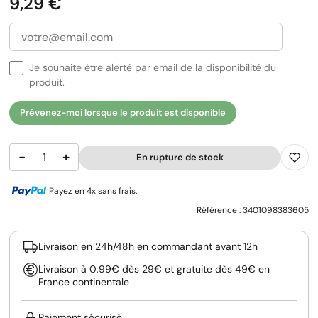
Prix
9,29 €
Je souhaite être alerté par email de la disponibilité du
produit.
Prévenez-moi lorsque le produit est disponible
−
+
En rupture de stock
Payez en 4x sans frais.
Référence :
3401098383605
Livraison en 24h/48h en commandant avant 12h
Livraison à 0,99€ dès 29€ et gratuite dès 49€ en
France continentale
Paiement sécurisé