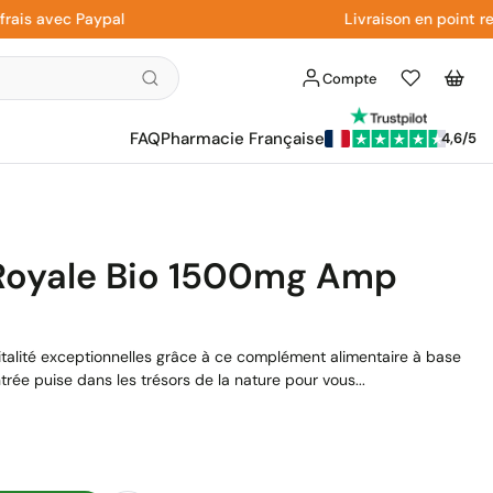
avec Paypal
Livraison en point relais
Compte
Liste
Panier
d'envies
FAQ
Pharmacie Française
4,6/5
 Royale Bio 1500mg Amp
italité exceptionnelles grâce à ce complément alimentaire à base
rée puise dans les trésors de la nature pour vous...