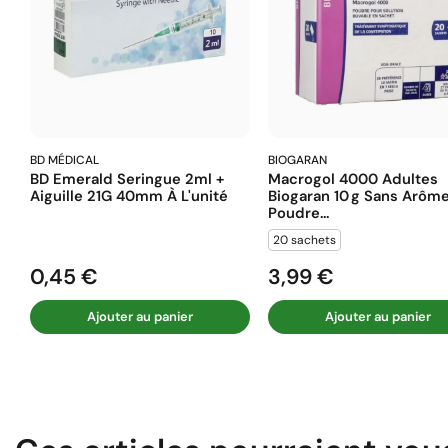
BD MÉDICAL
BIOGARAN
BD Emerald Seringue 2ml +
Macrogol 4000 Adultes
Aiguille 21G 40mm À L'unité
Biogaran 10 G Sans Arôm
Poudre...
20 sachets
0,45 €
3,99 €
Prix
Prix
Ajouter au panier
Ajouter au panier