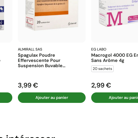
ALMIRALL SAS
EG LABO
Spagulax Poudre
Macrogol 4000 EG En
e
Effervescente Pour
Sans Arôme 4g
Suspension Buvable...
20 sachets
3,99 €
2,99 €
Prix
Prix
Ajouter au panier
Ajouter au pani