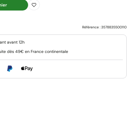
nier
Référence :
3578835500110
nt avant 12h
uite dès 49€ en France continentale