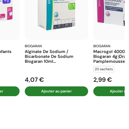
BIOGARAN
BIOGARAN
fants
Alginate De Sodium /
Macrogol 4000 E
Bicarbonate De Sodium
Biogaran 4g Ora
Biogaran 10ml...
Pamplemousse...
20 sachets
4,07 €
2,99 €
Prix
Prix
er
Ajouter au panier
Ajouter au