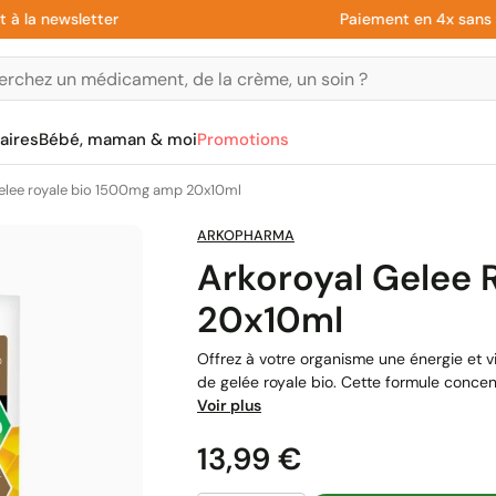
 newsletter
Paiement en 4x sans frais 
aires
Bébé, maman & moi
Promotions
gelee royale bio 1500mg amp 20x10ml
ARKOPHARMA
Arkoroyal Gelee
20x10ml
Offrez à votre organisme une énergie et v
de gelée royale bio. Cette formule concent
Voir plus
Prix
13,99 €