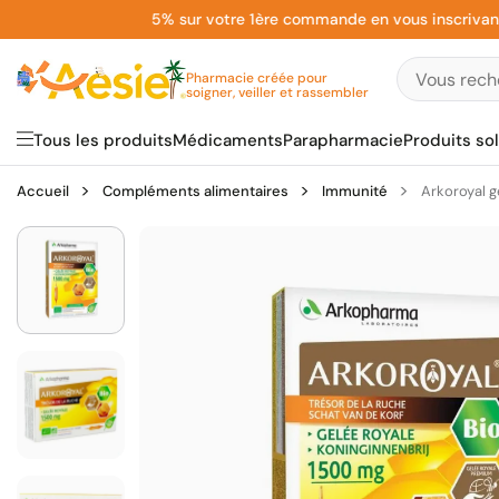
Aller
5% sur votre 1ère commande en vous inscrivant à la
au
contenu
Pharmacie créée pour
soigner, veiller et rassembler
Tous les produits
Médicaments
Parapharmacie
Produits sol
Accueil
Compléments alimentaires
Immunité
Arkoroyal 