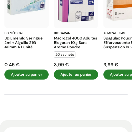
BD MÉDICAL
BIOGARAN
ALMIRALL SAS
BD Emerald Seringue
Macrogol 4000 Adultes
Spagulax Poud
2ml + Aiguille 21G
Biogaran 10 G Sans
Effervescente 
40mm À L'unité
Arôme Poudre...
Suspension Buva
20 sachets
0,45 €
3,99 €
3,99 €
Prix
Prix
Prix
Ajouter au panier
Ajouter au panier
Ajouter au p