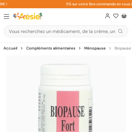
Aller
€ !
5% sur votre 1ère commande en vous insc
au
contenu
Accueil
Compléments alimentaires
Ménopause
Biopause