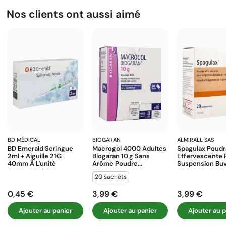
Nos clients ont aussi aimé
BD MÉDICAL
BIOGARAN
ALMIRALL SAS
BD Emerald Seringue
Macrogol 4000 Adultes
Spagulax Poud
2ml + Aiguille 21G
Biogaran 10 G Sans
Effervescente 
40mm À L'unité
Arôme Poudre...
Suspension Buva
20 sachets
0,45 €
3,99 €
3,99 €
Prix
Prix
Prix
Ajouter au panier
Ajouter au panier
Ajouter au p