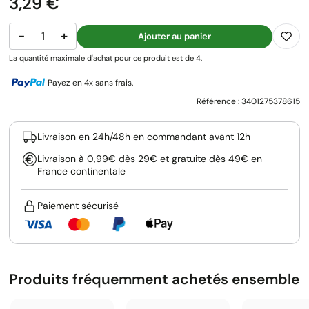
Prix
3,29 €
−
+
Ajouter au panier
La quantité maximale d'achat pour ce produit est de 4.
Payez en 4x sans frais.
Référence :
3401275378615
Livraison en 24h/48h en commandant avant 12h
Livraison à 0,99€ dès 29€ et gratuite dès 49€ en
France continentale
Paiement sécurisé
Produits fréquemment achetés ensemble