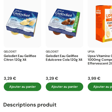
GELODIET
GELODIET
UPSA
Gelodiet Eau Gelifiee
Gelodiet Eau Gelifiee
Upsa Vitamine 
Citron 120g X4
Edulcoree Cola 120g X4
1000mg Compr
Effervescent 2
3,29 €
3,29 €
3,99 €
Prix
Prix
Prix
Ajouter au panier
Ajouter au panier
Ajouter au p
Descriptions produit