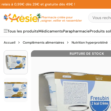
Aller
lais à 0,99€ dès 29€ et gratuite dès 49€ !
au
contenu
Pharmacie créée pour
soigner, veiller et rassembler
Tous les produits
Médicaments
Parapharmacie
Produits sol
Accueil
Compléments alimentaires
Nutrition hyperprotéiné
RUPTURE DE STOCK