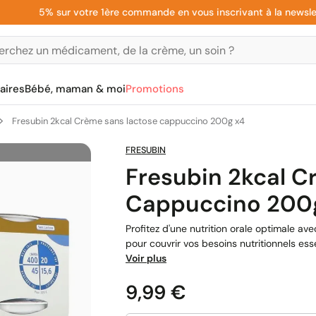
5% sur votre 1ère commande en vous inscrivant à la newsletter
aires
Bébé, maman & moi
Promotions
Fresubin 2kcal Crème sans lactose cappuccino 200g x4
FRESUBIN
Fresubin 2kcal 
Cappuccino 200
Profitez d'une nutrition orale optimale a
pour couvrir vos besoins nutritionnels es
Voir plus
Prix
9,99 €