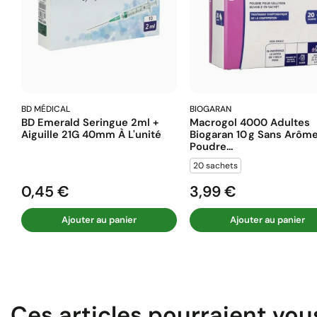
BD MÉDICAL
BIOGARAN
BD Emerald Seringue 2ml +
Macrogol 4000 Adultes
Aiguille 21G 40mm À L'unité
Biogaran 10 G Sans Arôm
Poudre...
20 sachets
0,45 €
3,99 €
Prix
Prix
Ajouter au panier
Ajouter au panier
Ces articles pourraient vou