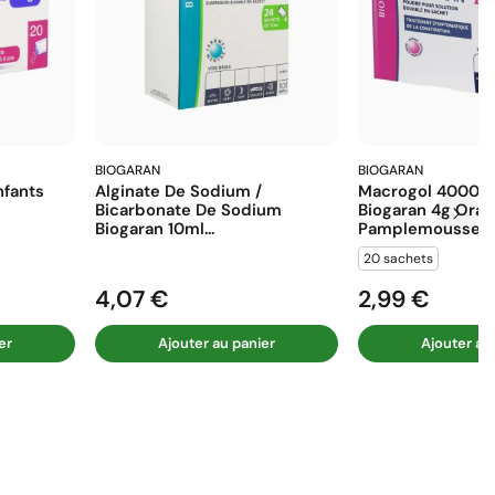
BIOGARAN
BIOGARAN
fants
Alginate De Sodium /
Macrogol 4000 E
Bicarbonate De Sodium
Biogaran 4g Ora
Biogaran 10ml...
Pamplemousse...
20 sachets
4,07 €
2,99 €
Prix
Prix
er
Ajouter au panier
Ajouter au