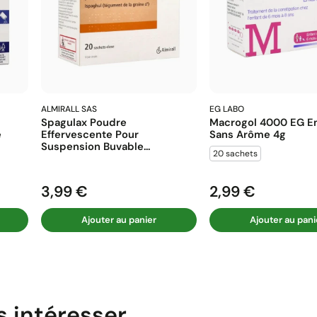
ALMIRALL SAS
EG LABO
Spagulax Poudre
Macrogol 4000 EG En
e
Effervescente Pour
Sans Arôme 4g
Suspension Buvable...
20 sachets
3,99 €
2,99 €
Prix
Prix
Ajouter au panier
Ajouter au pani
s intéresser