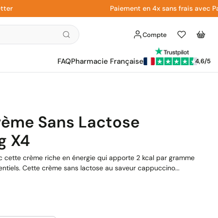
Paiement en 4x sans frais avec Paypa
Compte
Liste
Panier
d'envies
FAQ
Pharmacie Française
4,6/5
Crème Sans Lactose
g X4
vec cette crème riche en énergie qui apporte 2 kcal par gramme
sentiels. Cette crème sans lactose au saveur cappuccino...