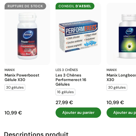
RUPTURE DE STOCK
CONSEIL
D'AESIEL
MANIX
LES 3 CHÊNES
MANIX
Manix Powerboost
Les 3 Chênes
Manix Longboos
Gélule X30
Performerect 16
X30
Gélules
30 gélules
30 gélules
16 gélules
27,99 €
10,99 €
Prix
Prix
10,99 €
Ajouter au panier
Ajouter au p
Prix
Descriptions produit