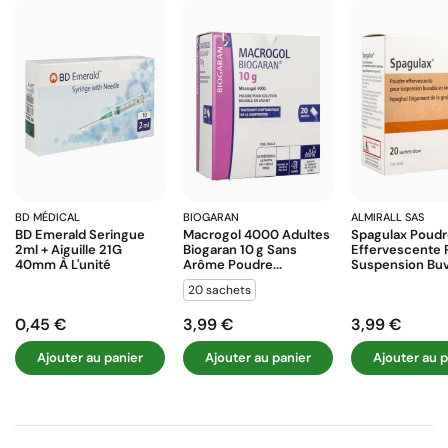
BD MÉDICAL
BIOGARAN
ALMIRALL SAS
BD Emerald Seringue
Macrogol 4000 Adultes
Spagulax Poud
2ml + Aiguille 21G
Biogaran 10 G Sans
Effervescente 
40mm À L'unité
Arôme Poudre...
Suspension Buva
20 sachets
0,45 €
3,99 €
3,99 €
Prix
Prix
Prix
Ajouter au panier
Ajouter au panier
Ajouter au p