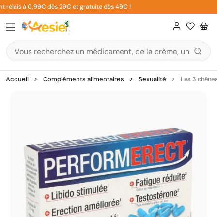
Aller
 relais à 0,99€ dès 29€ et gratuite dès 49€ !
au
contenu
Accueil
Compléments alimentaires
Sexualité
Les 3 chênes