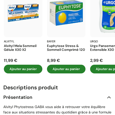
ALVITYL
BAYER
URGO
Alvityl Mela Sommeil
Euphytose Stress &
Urgo Pansemen
Gélule X30 X2
Sommeil Comprimé 120
Extensible X30
11,99 €
8,99 €
2,99 €
Prix
Prix
Prix
Ajouter au panier
Ajouter au panier
Ajouter au p
Descriptions produit
Présentation
Alvityl Phytostress GABA vous aide à retrouver votre équilibre
face aux situations stressantes du quotidien grâce à une formule