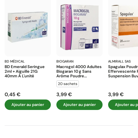
BD MÉDICAL
BIOGARAN
ALMIRALL SAS
BD Emerald Seringue
Macrogol 4000 Adultes
Spagulax Poud
2ml + Aiguille 21G
Biogaran 10 G Sans
Effervescente 
40mm À L'unité
Arôme Poudre...
Suspension Buva
20 sachets
0,45 €
3,99 €
3,99 €
Prix
Prix
Prix
Ajouter au panier
Ajouter au panier
Ajouter au p