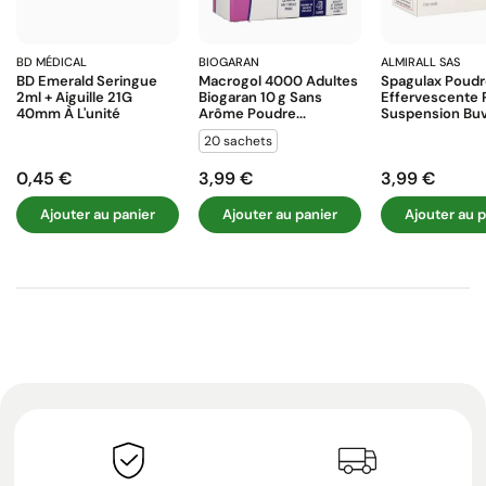
BD MÉDICAL
BIOGARAN
ALMIRALL SAS
BD Emerald Seringue
Macrogol 4000 Adultes
Spagulax Poud
2ml + Aiguille 21G
Biogaran 10 G Sans
Effervescente 
40mm À L'unité
Arôme Poudre...
Suspension Buva
20 sachets
0,45 €
3,99 €
3,99 €
Prix
Prix
Prix
Ajouter au panier
Ajouter au panier
Ajouter au p