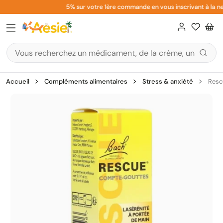
Aller
5% sur votre 1ère commande en vous inscrivant à la new
au
contenu
Accueil
Compléments alimentaires
Stress & anxiété
Resc