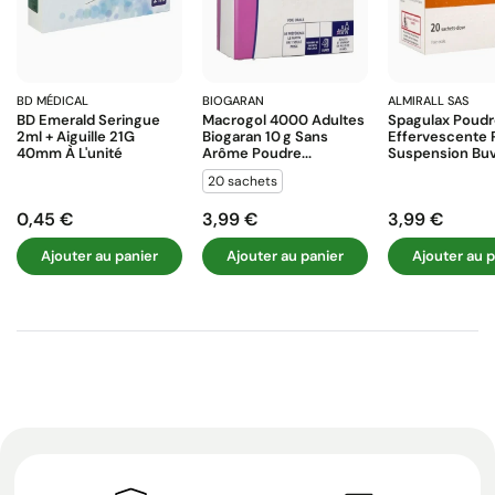
BD MÉDICAL
BIOGARAN
ALMIRALL SAS
BD Emerald Seringue
Macrogol 4000 Adultes
Spagulax Poud
2ml + Aiguille 21G
Biogaran 10 G Sans
Effervescente 
40mm À L'unité
Arôme Poudre...
Suspension Buva
20 sachets
0,45 €
3,99 €
3,99 €
Prix
Prix
Prix
Ajouter au panier
Ajouter au panier
Ajouter au p