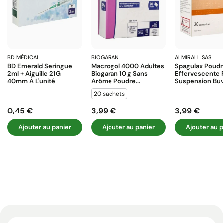
BD MÉDICAL
BIOGARAN
ALMIRALL SAS
BD Emerald Seringue
Macrogol 4000 Adultes
Spagulax Poud
2ml + Aiguille 21G
Biogaran 10 G Sans
Effervescente 
40mm À L'unité
Arôme Poudre...
Suspension Buva
20 sachets
0,45 €
3,99 €
3,99 €
Prix
Prix
Prix
Ajouter au panier
Ajouter au panier
Ajouter au p