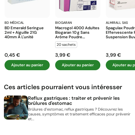
BD MÉDICAL
BIOGARAN
ALMIRALL SAS
BD Emerald Seringue
Macrogol 4000 Adultes
Spagulax Poud
2ml + Aiguille 21G
Biogaran 10 G Sans
Effervescente 
40mm À L'unité
Arôme Poudre...
Suspension Buva
20 sachets
0,45 €
3,99 €
3,99 €
Prix
Prix
Prix
Ajouter au panier
Ajouter au panier
Ajouter au p
Ces articles pourraient vous intéresser
Reflux gastriques : traiter et prévenir les
brûlures d'estomac
Brûlures d’estomac, reflux gastriques ? Découvrez les
causes, symptômes et traitement efficaces pour prévenir
et...