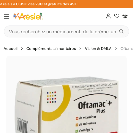
Aller
 relais à 0,99€ dès 29€ et gratuite dès 49€ !
au
contenu
Accueil
Compléments alimentaires
Vision & DMLA
Oftama