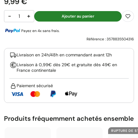
Prix
9,99 €
−
+
Ajouter au panier
Payez en 4x sans frais.
Référence :
3578835504316
Livraison en 24h/48h en commandant avant 12h
Livraison à 0,99€ dès 29€ et gratuite dès 49€ en
France continentale
Paiement sécurisé
Produits fréquemment achetés ensemble
RUPTURE DE 