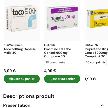
NEGMA LERADS
EG LABO
BIOGARAN
Toco 500mg Capsule
Diosmine EG Labo
Ibuprofene Bio
Molle 30
Conseil 600 Mg
Conseil 200mg
Comprimé 30
Comprimé 20
30 comprimés
20 comprimés
3,99 €
4,99 €
Prix
Prix
1,99 €
Ajouter au panier
Ajouter au panier
Prix
Descriptions produit
Présentation