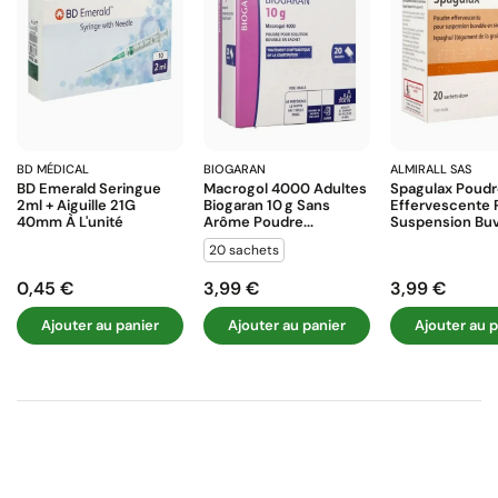
BD MÉDICAL
BIOGARAN
ALMIRALL SAS
BD Emerald Seringue
Macrogol 4000 Adultes
Spagulax Poud
2ml + Aiguille 21G
Biogaran 10 G Sans
Effervescente 
40mm À L'unité
Arôme Poudre...
Suspension Buva
20 sachets
0,45 €
3,99 €
3,99 €
Prix
Prix
Prix
Ajouter au panier
Ajouter au panier
Ajouter au p