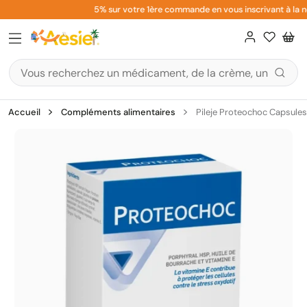
Aller
5% sur votre 1ère commande en vous inscrivant à la ne
au
contenu
Accueil
Compléments alimentaires
Pileje Proteochoc Capsule