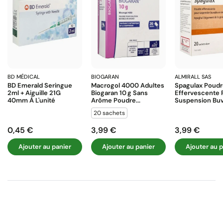
BD MÉDICAL
BIOGARAN
ALMIRALL SAS
BD Emerald Seringue
Macrogol 4000 Adultes
Spagulax Poud
2ml + Aiguille 21G
Biogaran 10 G Sans
Effervescente 
40mm À L'unité
Arôme Poudre...
Suspension Buva
20 sachets
0,45 €
3,99 €
3,99 €
Prix
Prix
Prix
Ajouter au panier
Ajouter au panier
Ajouter au p