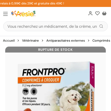
Aller
relais à 0,99€ dès 29€ et gratuite dès 49€ !
au
contenu
Accueil
Vétérinaire
Antiparasitaires externes
Comprimés
RUPTURE DE STOCK