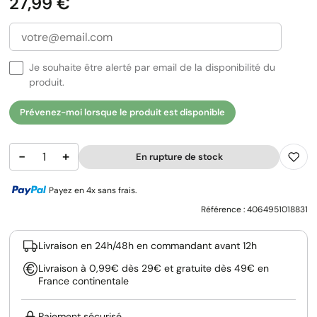
Prix
27,99 €
Je souhaite être alerté par email de la disponibilité du
produit.
Prévenez-moi lorsque le produit est disponible
−
+
En rupture de stock
Payez en 4x sans frais.
Référence :
4064951018831
Livraison en 24h/48h en commandant avant 12h
Livraison à 0,99€ dès 29€ et gratuite dès 49€ en
France continentale
Paiement sécurisé