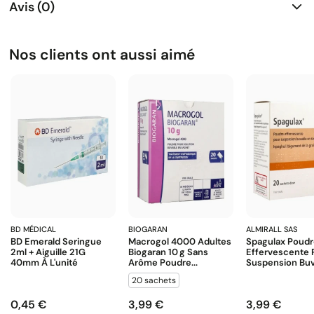
Avis (0)
Nos clients ont aussi aimé
BD MÉDICAL
BIOGARAN
ALMIRALL SAS
BD Emerald Seringue
Macrogol 4000 Adultes
Spagulax Poud
2ml + Aiguille 21G
Biogaran 10 G Sans
Effervescente 
40mm À L'unité
Arôme Poudre...
Suspension Buva
20 sachets
0,45 €
3,99 €
3,99 €
Prix
Prix
Prix