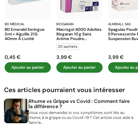
BD MÉDICAL
BIOGARAN
ALMIRALL SAS
BD Emerald Seringue
Macrogol 4000 Adultes
Spagulax Poud
2ml + Aiguille 21G
Biogaran 10 G Sans
Effervescente 
40mm À L'unité
Arôme Poudre...
Suspension Buva
20 sachets
0,45 €
3,99 €
3,99 €
Prix
Prix
Prix
Ajouter au panier
Ajouter au panier
Ajouter au p
Ces articles pourraient vous intéresser
Rhume vs Grippe vs Covid : Comment faire
la différence ?
Vous vous demandez si vos symptômes sont liés au
rhume, à la grippe ou au Covid-19 ? Cet article vous aide à
faire la...