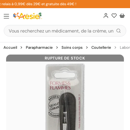
Aller
 relais à 0,99€ dès 29€ et gratuite dès 49€ !
au
contenu
Accueil
Parapharmacie
Soins corps
Coutellerie
Labor
RUPTURE DE STOCK