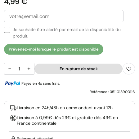
Prix
4,99 €
Je souhaite être alerté par email de la disponibilité du
produit.
Prévenez-moi lorsque le produit est disponible
−
+
En rupture de stock
Payez en 4x sans frais.
Référence :
3511018900116
Livraison en 24h/48h en commandant avant 12h
Livraison à 0,99€ dès 29€ et gratuite dès 49€ en
France continentale
Paiement sécurisé