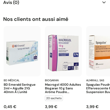
Avis (0)
Nos clients ont aussi aimé
BD MÉDICAL
BIOGARAN
ALMIRALL SAS
BD Emerald Seringue
Macrogol 4000 Adultes
Spagulax Poud
2ml + Aiguille 21G
Biogaran 10 G Sans
Effervescente 
40mm À L'unité
Arôme Poudre...
Suspension Buva
20 sachets
0,45 €
3,99 €
3,99 €
Prix
Prix
Prix