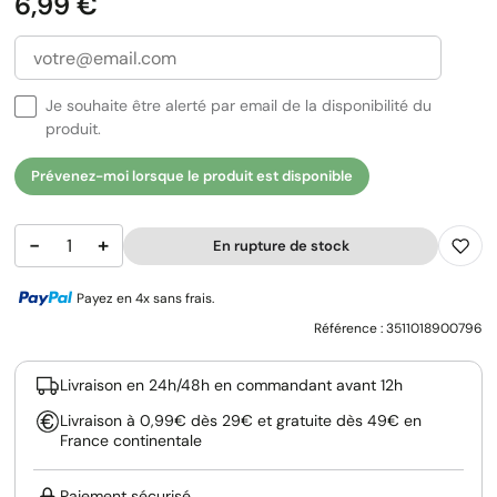
Prix
6,99 €
Je souhaite être alerté par email de la disponibilité du
produit.
Prévenez-moi lorsque le produit est disponible
−
+
En rupture de stock
Payez en 4x sans frais.
Référence :
3511018900796
Livraison en 24h/48h en commandant avant 12h
Livraison à 0,99€ dès 29€ et gratuite dès 49€ en
France continentale
Paiement sécurisé