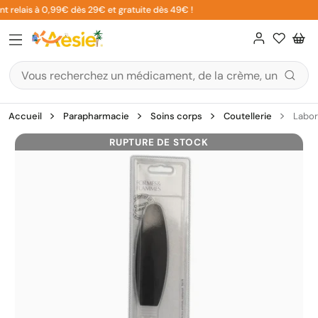
Aller
t relais à 0,99€ dès 29€ et gratuite dès 49€ !
au
contenu
Accueil
Parapharmacie
Soins corps
Coutellerie
Labor
RUPTURE DE STOCK