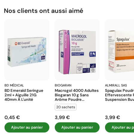
Nos clients ont aussi aimé
BD MÉDICAL
BIOGARAN
ALMIRALL SAS
BD Emerald Seringue
Macrogol 4000 Adultes
Spagulax Poud
2ml + Aiguille 21G
Biogaran 10 G Sans
Effervescente 
40mm À L'unité
Arôme Poudre...
Suspension Buva
20 sachets
0,45 €
3,99 €
3,99 €
Prix
Prix
Prix
Ajouter au panier
Ajouter au panier
Ajouter au p