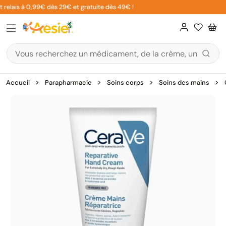
Aller
 relais à 0,99€ dès 29€ et gratuite dès 49€ !
au
contenu
Accueil
Parapharmacie
Soins corps
Soins des mains