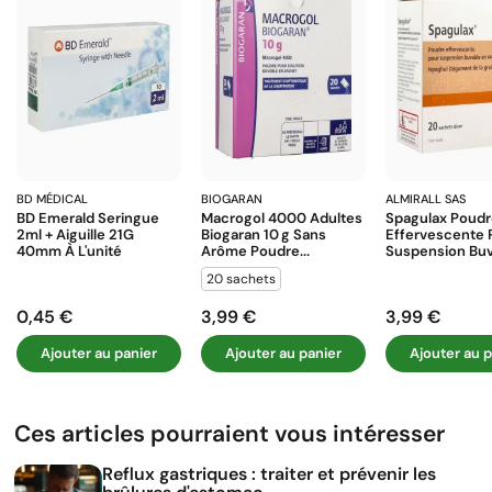
BD MÉDICAL
BIOGARAN
ALMIRALL SAS
BD Emerald Seringue
Macrogol 4000 Adultes
Spagulax Poud
2ml + Aiguille 21G
Biogaran 10 G Sans
Effervescente 
40mm À L'unité
Arôme Poudre...
Suspension Buva
20 sachets
0,45 €
3,99 €
3,99 €
Prix
Prix
Prix
Ajouter au panier
Ajouter au panier
Ajouter au p
Ces articles pourraient vous intéresser
Reflux gastriques : traiter et prévenir les