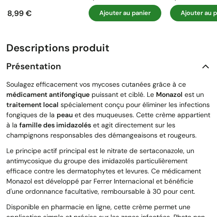
8,99 €
Ajouter au panier
Ajouter au p
Prix
Descriptions produit
Présentation
Soulagez efficacement vos mycoses cutanées grâce à ce
médicament antifongique
puissant et ciblé. Le
Monazol
est un
traitement local
spécialement conçu pour éliminer les infections
fongiques de la
peau
et des muqueuses. Cette crème appartient
à la
famille des imidazolés
et agit directement sur les
champignons responsables des démangeaisons et rougeurs.
Le principe actif principal est le nitrate de sertaconazole, un
antimycosique du groupe des imidazolés particulièrement
efficace contre les dermatophytes et levures. Ce médicament
Monazol est développé par Ferrer Internacional et bénéficie
d'une ordonnance facultative, remboursable à 30 pour cent.
Disponible en pharmacie en ligne, cette crème permet une