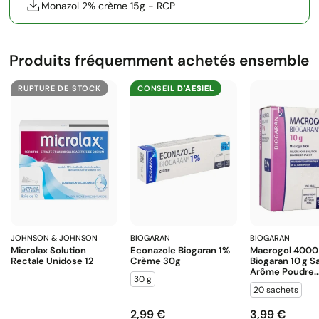
Monazol 2% crème 15g - RCP
Produits fréquemment achetés ensemble
RUPTURE DE STOCK
CONSEIL
D'AESIEL
JOHNSON & JOHNSON
BIOGARAN
BIOGARAN
Microlax Solution
Econazole Biogaran 1%
Macrogol 4000
Rectale Unidose 12
Crème 30g
Biogaran 10 G S
Arôme Poudre..
30 g
20 sachets
2,99 €
3,99 €
Prix
Prix