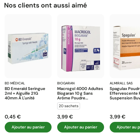
Nos clients ont aussi aimé
BD MÉDICAL
BIOGARAN
ALMIRALL SAS
BD Emerald Seringue
Macrogol 4000 Adultes
Spagulax Poud
2ml + Aiguille 21G
Biogaran 10 G Sans
Effervescente 
40mm À L'unité
Arôme Poudre...
Suspension Buva
20 sachets
0,45 €
3,99 €
3,99 €
Prix
Prix
Prix
Ajouter au panier
Ajouter au panier
Ajouter au p