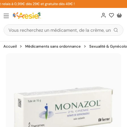
Aller
relais à 0,99€ dès 29€ et gratuite dès 49€ !
au
contenu
Accueil
Médicaments sans ordonnance
Sexualité & Gynécolo