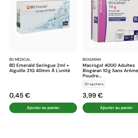
BD MÉDICAL
BIOGARAN
BD Emerald Seringue 2ml +
Macrogol 4000 Adultes
Aiguille 21G 40mm À L'unité
Biogaran 10 G Sans Arôm
Poudre...
20 sachets
0,45 €
3,99 €
Prix
Prix
Ajouter au panier
Ajouter au panier