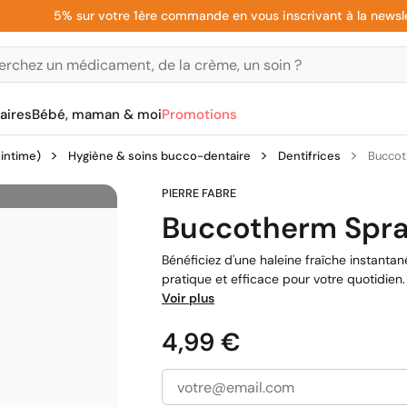
5% sur votre 1ère commande en vous inscrivant à la newsletter
aires
Bébé, maman & moi
Promotions
 intime)
Hygiène & soins bucco-dentaire
Dentifrices
Buccot
Buccotherm Spra
Bénéficiez d'une haleine fraîche instant
pratique et efficace pour votre quotidien.
Voir plus
Prix
4,99 €