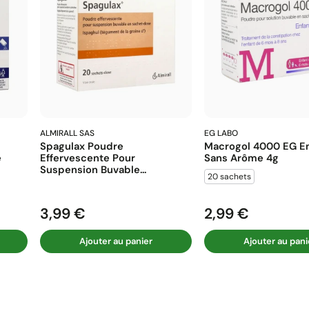
ALMIRALL SAS
EG LABO
Spagulax Poudre
Macrogol 4000 EG En
e
Effervescente Pour
Sans Arôme 4g
Suspension Buvable...
20 sachets
3,99 €
2,99 €
Prix
Prix
Ajouter au panier
Ajouter au pani