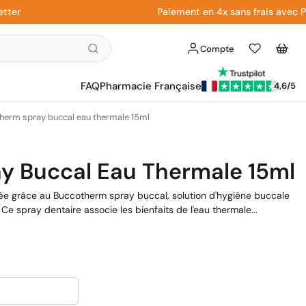
Paiement en 4x sans frais avec Paypa
Compte
Liste
Panier
d'envies
FAQ
Pharmacie Française
4,6/5
herm spray buccal eau thermale 15ml
y Buccal Eau Thermale 15ml
anée grâce au Buccotherm spray buccal, solution d'hygiène buccale
 Ce spray dentaire associe les bienfaits de l'eau thermale...