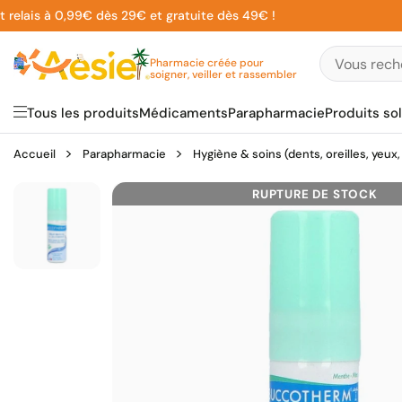
Aller
lais à 0,99€ dès 29€ et gratuite dès 49€ !
au
contenu
Pharmacie créée pour
soigner, veiller et rassembler
Tous les produits
Médicaments
Parapharmacie
Produits sol
Accueil
Parapharmacie
Hygiène & soins (dents, oreilles, yeux,
RUPTURE DE STOCK