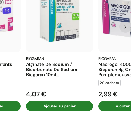
BIOGARAN
BIOGARAN
fants
Alginate De Sodium /
Macrogol 4000 E
Bicarbonate De Sodium
Biogaran 4g Ora
Biogaran 10ml...
Pamplemousse...
20 sachets
4,07 €
2,99 €
Prix
Prix
er
Ajouter au panier
Ajouter au