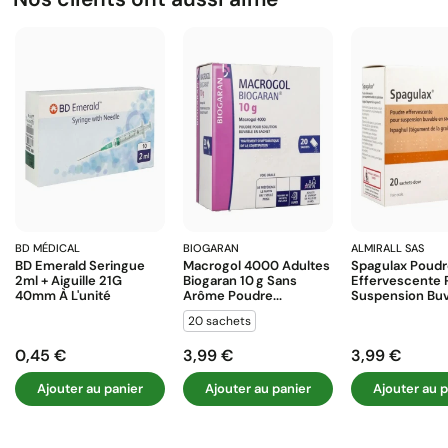
BD MÉDICAL
BIOGARAN
ALMIRALL SAS
BD Emerald Seringue
Macrogol 4000 Adultes
Spagulax Poud
2ml + Aiguille 21G
Biogaran 10 G Sans
Effervescente 
40mm À L'unité
Arôme Poudre...
Suspension Buva
20 sachets
0,45 €
3,99 €
3,99 €
Prix
Prix
Prix
Ajouter au panier
Ajouter au panier
Ajouter au p