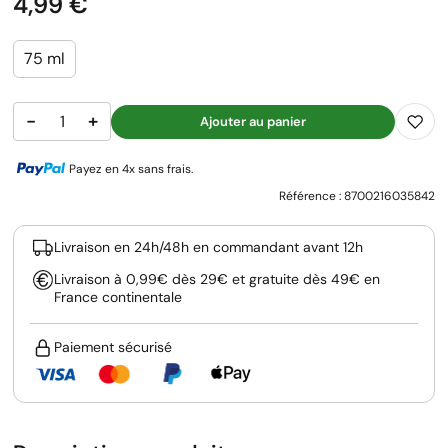
Prix
4,99 €
75 ml
−
+
Ajouter au panier
Payez en 4x sans frais.
Référence :
8700216035842
Livraison en 24h/48h en commandant avant 12h
Livraison à 0,99€ dès 29€ et gratuite dès 49€ en
France continentale
Paiement sécurisé