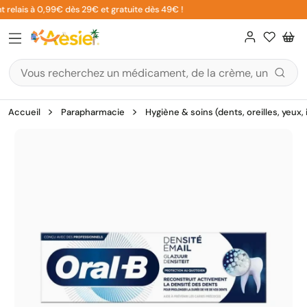
Aller
 relais à 0,99€ dès 29€ et gratuite dès 49€ !
au
contenu
Accueil
Parapharmacie
Hygiène & soins (dents, oreilles, yeux,