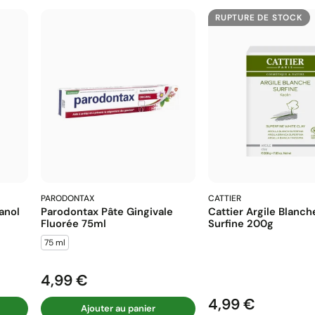
RUPTURE DE STOCK
PARODONTAX
CATTIER
anol
Parodontax Pâte Gingivale
Cattier Argile Blanch
Fluorée 75ml
Surfine 200g
75 ml
4,99 €
Prix
4,99 €
Prix
Ajouter au panier