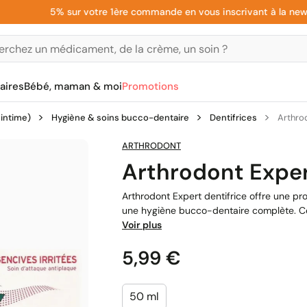
5% sur votre 1ère commande en vous inscrivant à la newslette
aires
Bébé, maman & moi
Promotions
 intime)
Hygiène & soins bucco-dentaire
Dentifrices
Arthrod
ARTHRODONT
Arthrodont Exper
Arthrodont Expert dentifrice offre une pr
une hygiène bucco-dentaire complète. Ce 
Voir plus
Prix
5,99 €
50 ml