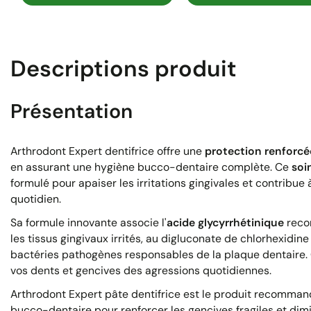
Descriptions produit
Présentation
Arthrodont Expert dentifrice offre une
protection renforcé
en assurant une hygiène bucco-dentaire complète. Ce
soi
formulé pour apaiser les irritations gingivales et contribue
quotidien.
Sa formule innovante associe l'
acide glycyrrhétinique
recon
les tissus gingivaux irrités, au digluconate de chlorhexidine 
bactéries pathogènes responsables de la plaque dentaire. 
vos dents et gencives des agressions quotidiennes.
Arthrodont Expert pâte dentifrice est le produit recomman
bucco-dentaire pour renforcer les gencives fragiles et dimin