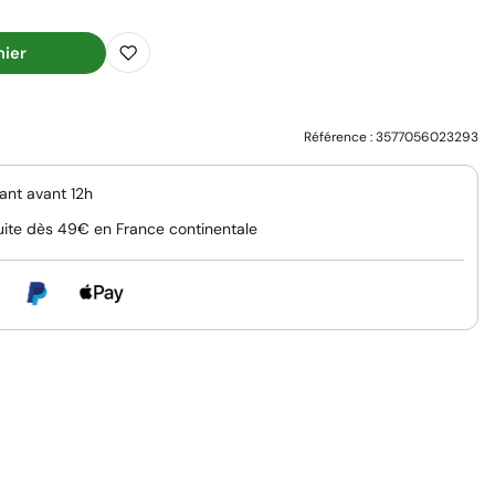
nier
Référence :
3577056023293
nt avant 12h
uite dès 49€ en France continentale