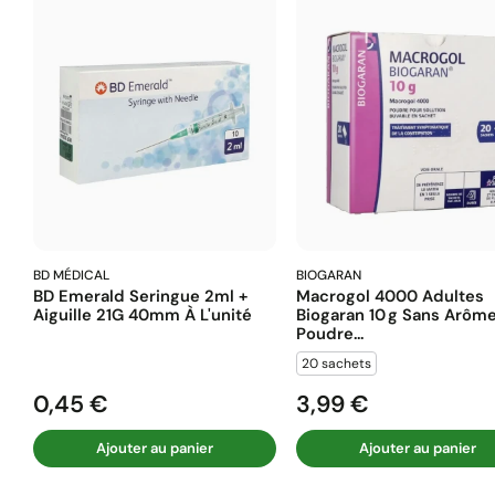
BD MÉDICAL
BIOGARAN
BD Emerald Seringue 2ml +
Macrogol 4000 Adultes
Aiguille 21G 40mm À L'unité
Biogaran 10 G Sans Arôm
Poudre...
20 sachets
0,45 €
3,99 €
Prix
Prix
Ajouter au panier
Ajouter au panier