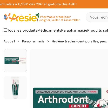
Aller
elais à 0,99€ dès 29€ et gratuite dès 49€ !
au
contenu
Pharmacie créée pour
soigner, veiller et rassembler
Tous les produits
Médicaments
Parapharmacie
Produits sol
Accueil
Parapharmacie
Hygiène & soins (dents, oreilles, yeux,