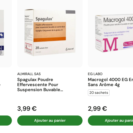
ALMIRALL SAS
EG LABO
Spagulax Poudre
Macrogol 4000 EG En
e
Effervescente Pour
Sans Arôme 4g
Suspension Buvable...
20 sachets
3,99 €
2,99 €
Prix
Prix
Ajouter au panier
Ajouter au pani