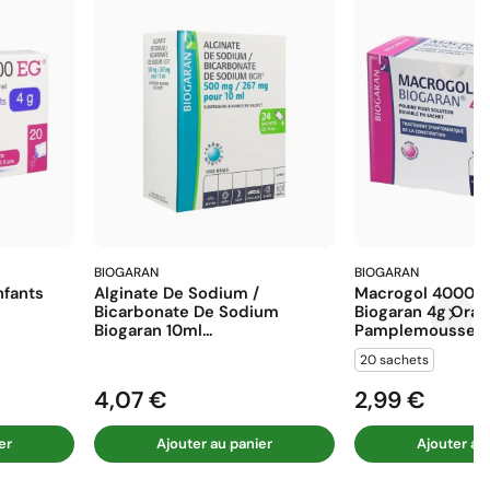
BIOGARAN
BIOGARAN
fants
Alginate De Sodium /
Macrogol 4000 E
Bicarbonate De Sodium
Biogaran 4g Ora
Biogaran 10ml...
Pamplemousse...
20 sachets
4,07 €
2,99 €
Prix
Prix
er
Ajouter au panier
Ajouter au