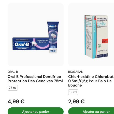
ORAL B
BIOGARAN
Oral B Professional Dentifrice
Chlorhexidine Chlorobut
Protection Des Gencives 75ml
0,5ml/0,5g Pour Bain De
Bouche
75 ml
90ml
4,99 €
2,99 €
Prix
Prix
Ajouter au panier
Ajouter au panier