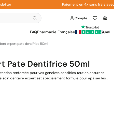
r
Paiement en 4x sans frais avec Payp
Compte
Liste
Panier
d'envies
FAQ
Pharmacie Française
4,6/5
ont expert pate dentifrice 50ml
t Pate Dentifrice 50ml
otection renforcée pour vos gencives sensibles tout en assurant
soin dentaire expert est spécialement formulé pour apaiser les...