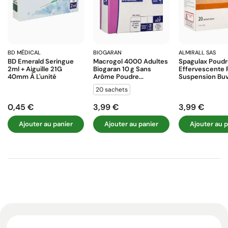
BD MÉDICAL
BIOGARAN
ALMIRALL SAS
BD Emerald Seringue
Macrogol 4000 Adultes
Spagulax Poud
2ml + Aiguille 21G
Biogaran 10 G Sans
Effervescente 
40mm À L'unité
Arôme Poudre...
Suspension Buva
20 sachets
0,45 €
3,99 €
3,99 €
Prix
Prix
Prix
Ajouter au panier
Ajouter au panier
Ajouter au p