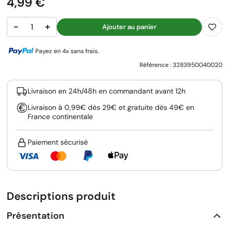
Prix
4,99 €
−
+
Ajouter au panier
Payez en 4x sans frais.
Référence :
3283950040020
Livraison en 24h/48h en commandant avant 12h
Livraison à 0,99€ dès 29€ et gratuite dès 49€ en
France continentale
Paiement sécurisé
Descriptions produit
Présentation