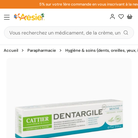
Aller
5% sur votre 1ère commande en vous inscrivant à la new
au
contenu
Accueil
Parapharmacie
Hygiène & soins (dents, oreilles, yeux,