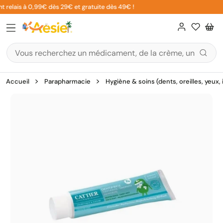
Aller
 relais à 0,99€ dès 29€ et gratuite dès 49€ !
au
contenu
Accueil
Parapharmacie
Hygiène & soins (dents, oreilles, yeux,