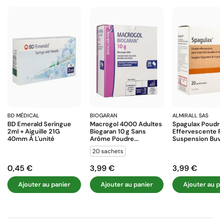
BD MÉDICAL
BIOGARAN
ALMIRALL SAS
BD Emerald Seringue
Macrogol 4000 Adultes
Spagulax Poud
2ml + Aiguille 21G
Biogaran 10 G Sans
Effervescente 
40mm À L'unité
Arôme Poudre...
Suspension Buva
20 sachets
0,45 €
3,99 €
3,99 €
Prix
Prix
Prix
Ajouter au panier
Ajouter au panier
Ajouter au p