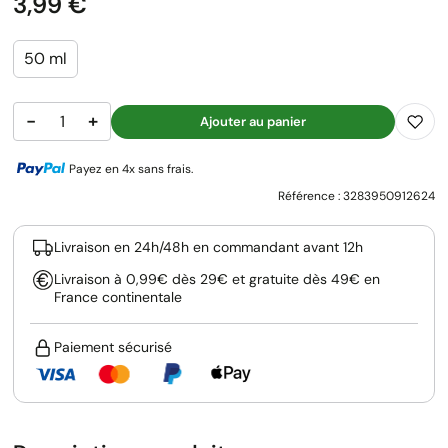
Prix
3,99 €
50 ml
−
+
Ajouter au panier
Payez en 4x sans frais.
Référence :
3283950912624
Livraison en 24h/48h en commandant avant 12h
Livraison à 0,99€ dès 29€ et gratuite dès 49€ en
France continentale
Paiement sécurisé