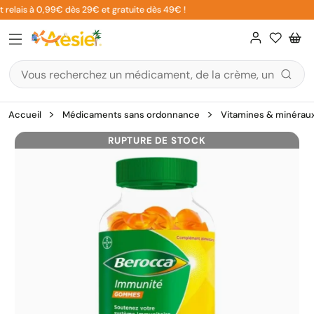
Aller
relais à 0,99€ dès 29€ et gratuite dès 49€ !
au
contenu
Accueil
Médicaments sans ordonnance
Vitamines & minérau
RUPTURE DE STOCK