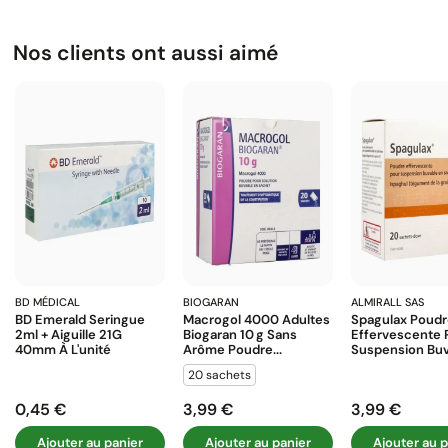
Nos clients ont aussi aimé
BD MÉDICAL
BIOGARAN
ALMIRALL SAS
BD Emerald Seringue
Macrogol 4000 Adultes
Spagulax Poud
2ml + Aiguille 21G
Biogaran 10 G Sans
Effervescente 
40mm À L'unité
Arôme Poudre...
Suspension Buva
20 sachets
0,45 €
3,99 €
3,99 €
Prix
Prix
Prix
Ajouter au panier
Ajouter au panier
Ajouter au p