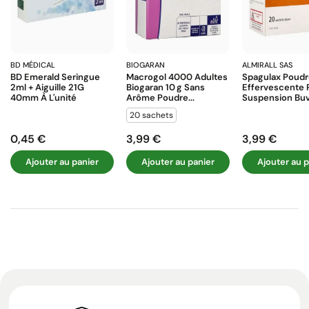
BD MÉDICAL
BIOGARAN
ALMIRALL SAS
BD Emerald Seringue
Macrogol 4000 Adultes
Spagulax Poud
2ml + Aiguille 21G
Biogaran 10 G Sans
Effervescente 
40mm À L'unité
Arôme Poudre...
Suspension Buva
20 sachets
0,45 €
3,99 €
3,99 €
Prix
Prix
Prix
Ajouter au panier
Ajouter au panier
Ajouter au p