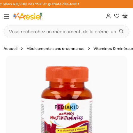
Aller
 relais à 0,99€ dès 29€ et gratuite dès 49€ !
au
contenu
Accueil
Médicaments sans ordonnance
Vitamines & minérau