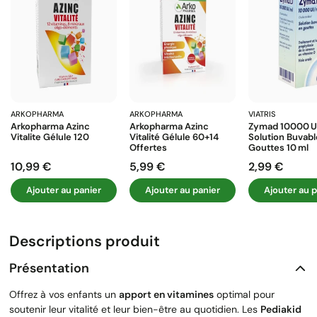
ARKOPHARMA
ARKOPHARMA
VIATRIS
Arkopharma Azinc
Arkopharma Azinc
Zymad 10000 U
Vitalite Gélule 120
Vitalité Gélule 60+14
Solution Buvabl
Offertes
Gouttes 10 Ml
10,99 €
5,99 €
2,99 €
Prix
Prix
Prix
Ajouter au panier
Ajouter au panier
Ajouter au p
Descriptions produit
Présentation
Offrez à vos enfants un
apport en vitamines
optimal pour
soutenir leur vitalité et leur bien-être au quotidien. Les
Pediakid