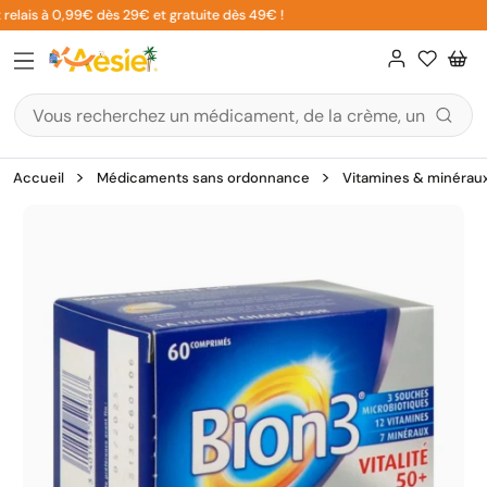
Aller
relais à 0,99€ dès 29€ et gratuite dès 49€ !
au
contenu
Accueil
Médicaments sans ordonnance
Vitamines & minérau