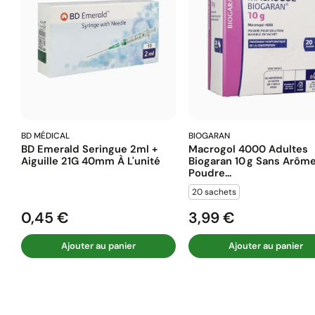
BD MÉDICAL
BIOGARAN
BD Emerald Seringue 2ml +
Macrogol 4000 Adultes
Aiguille 21G 40mm À L'unité
Biogaran 10 G Sans Arôm
Poudre...
20 sachets
0,45 €
3,99 €
Prix
Prix
Ajouter au panier
Ajouter au panier