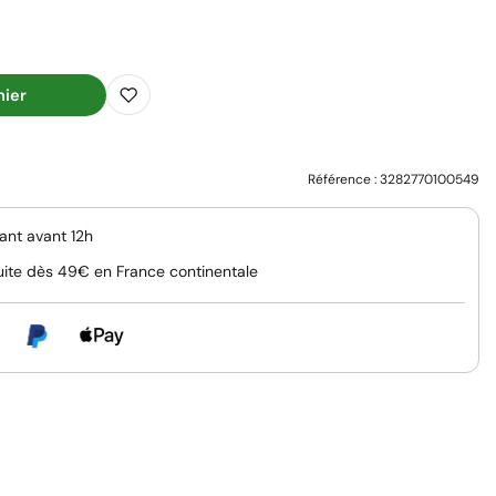
nier
Référence :
3282770100549
nt avant 12h
uite dès 49€ en France continentale