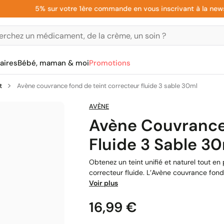
5% sur votre 1ère commande en vous inscrivant à la newslette
aires
Bébé, maman & moi
Promotions
t
Avène couvrance fond de teint correcteur fluide 3 sable 30ml
AVÈNE
Avène Couvrance
Fluide 3 Sable 3
Obtenez un teint unifié et naturel tout en
correcteur fluide. L’Avène couvrance fond 
Voir plus
Prix
16,99 €