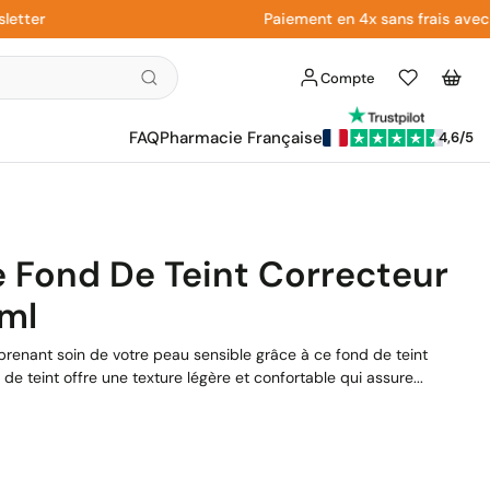
r
Paiement en 4x sans frais avec Payp
Compte
Liste
Panier
d'envies
FAQ
Pharmacie Française
4,6/5
 Fond De Teint Correcteur
0ml
 prenant soin de votre peau sensible grâce à ce fond de teint
de teint offre une texture légère et confortable qui assure...