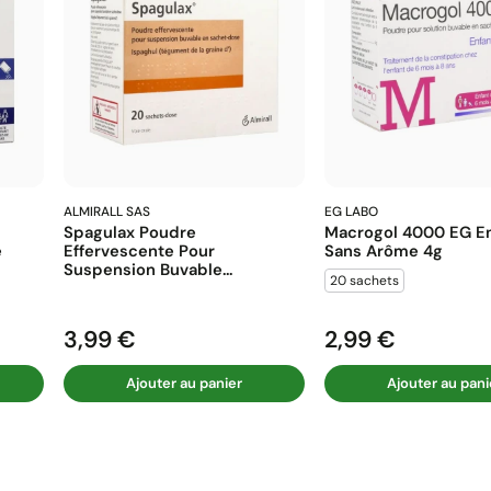
ALMIRALL SAS
EG LABO
Spagulax Poudre
Macrogol 4000 EG En
e
Effervescente Pour
Sans Arôme 4g
Suspension Buvable...
20 sachets
3,99 €
2,99 €
Prix
Prix
Ajouter au panier
Ajouter au pani