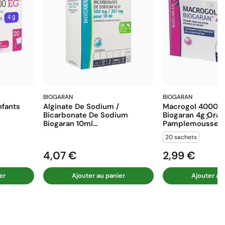
BIOGARAN
BIOGARAN
fants
Alginate De Sodium /
Macrogol 4000 E
Bicarbonate De Sodium
Biogaran 4g Ora
Biogaran 10ml...
Pamplemousse...
20 sachets
4,07 €
2,99 €
Prix
Prix
er
Ajouter au panier
Ajouter au