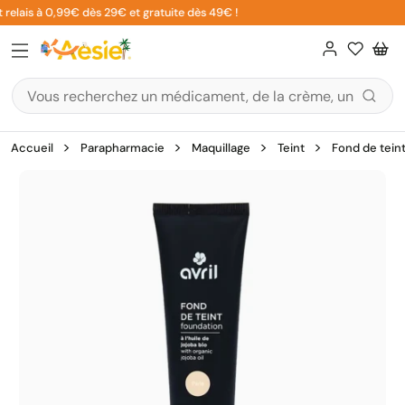
Aller
relais à 0,99€ dès 29€ et gratuite dès 49€ !
au
contenu
Accueil
Parapharmacie
Maquillage
Teint
Fond de tein