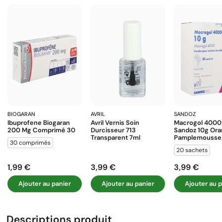
BIOGARAN
AVRIL
SANDOZ
Ibuprofene Biogaran
Avril Vernis Soin
Macrogol 4000
200 Mg Comprimé 30
Durcisseur 713
Sandoz 10g Or
Transparent 7ml
Pamplemousse.
30 comprimés
20 sachets
1,99 €
3,99 €
3,99 €
Prix
Prix
Prix
Ajouter au panier
Ajouter au panier
Ajouter au p
Descriptions produit