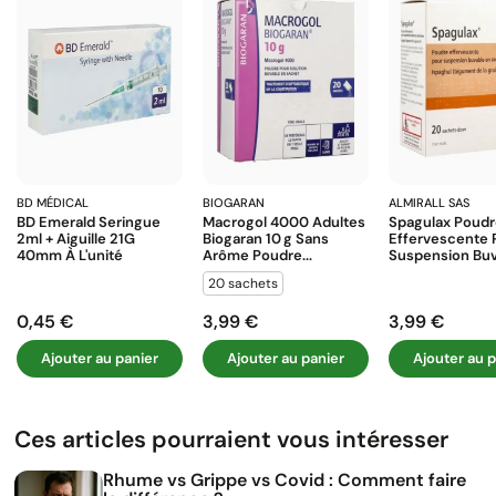
BD MÉDICAL
BIOGARAN
ALMIRALL SAS
BD Emerald Seringue
Macrogol 4000 Adultes
Spagulax Poud
2ml + Aiguille 21G
Biogaran 10 G Sans
Effervescente 
40mm À L'unité
Arôme Poudre...
Suspension Buva
20 sachets
0,45 €
3,99 €
3,99 €
Prix
Prix
Prix
Ajouter au panier
Ajouter au panier
Ajouter au p
Ces articles pourraient vous intéresser
Rhume vs Grippe vs Covid : Comment faire