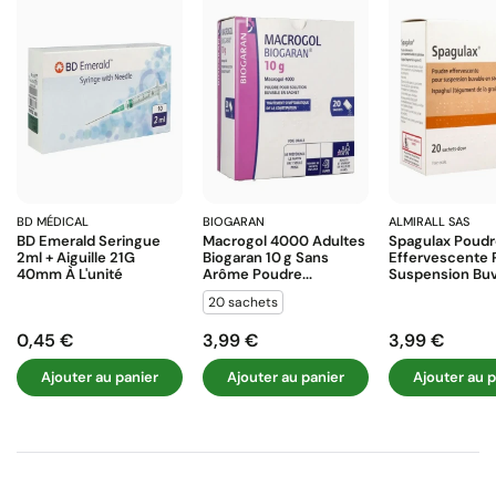
BD MÉDICAL
BIOGARAN
ALMIRALL SAS
BD Emerald Seringue
Macrogol 4000 Adultes
Spagulax Poud
2ml + Aiguille 21G
Biogaran 10 G Sans
Effervescente 
40mm À L'unité
Arôme Poudre...
Suspension Buva
20 sachets
0,45 €
3,99 €
3,99 €
Prix
Prix
Prix
Ajouter au panier
Ajouter au panier
Ajouter au p