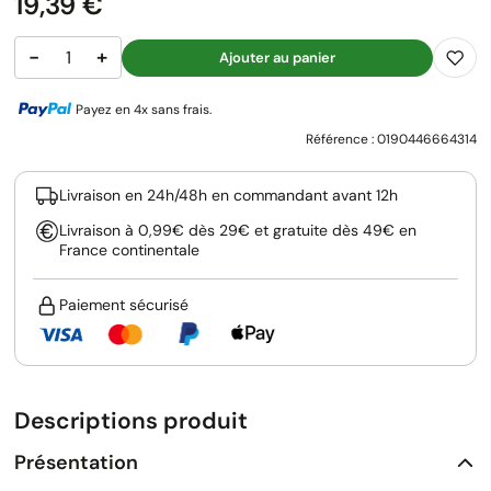
Prix
19,39 €
−
+
Ajouter au panier
Payez en 4x sans frais.
Référence :
0190446664314
Livraison en 24h/48h en commandant avant 12h
Livraison à 0,99€ dès 29€ et gratuite dès 49€ en
France continentale
Paiement sécurisé
Descriptions produit
Présentation