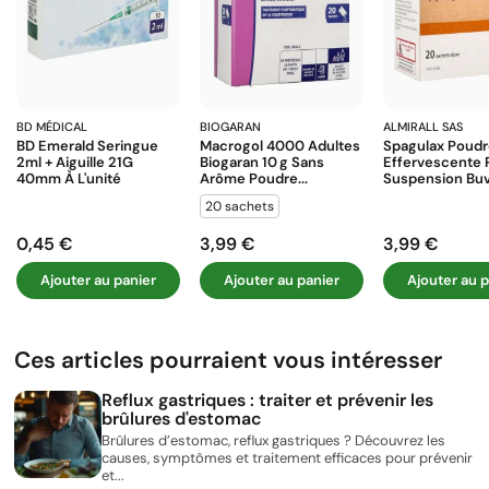
BD MÉDICAL
BIOGARAN
ALMIRALL SAS
BD Emerald Seringue
Macrogol 4000 Adultes
Spagulax Poud
2ml + Aiguille 21G
Biogaran 10 G Sans
Effervescente 
40mm À L'unité
Arôme Poudre...
Suspension Buva
20 sachets
0,45 €
3,99 €
3,99 €
Prix
Prix
Prix
Ajouter au panier
Ajouter au panier
Ajouter au p
Ces articles pourraient vous intéresser
Reflux gastriques : traiter et prévenir les
brûlures d'estomac
Brûlures d’estomac, reflux gastriques ? Découvrez les
causes, symptômes et traitement efficaces pour prévenir
et...