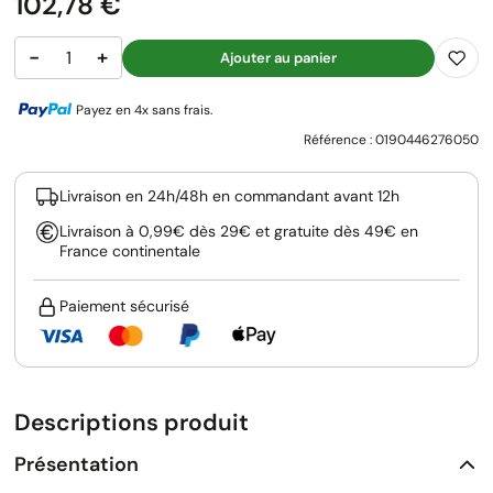
Prix
102,78 €
−
+
Ajouter au panier
Payez en 4x sans frais.
Référence :
0190446276050
Livraison en 24h/48h en commandant avant 12h
Livraison à 0,99€ dès 29€ et gratuite dès 49€ en
France continentale
Paiement sécurisé
Descriptions produit
Présentation