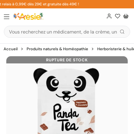
Aller
 relais à 0,99€ dès 29€ et gratuite dès 49€ !
au
contenu
Accueil
Produits naturels & Homéopathie
Herboristerie & huil
RUPTURE DE STOCK