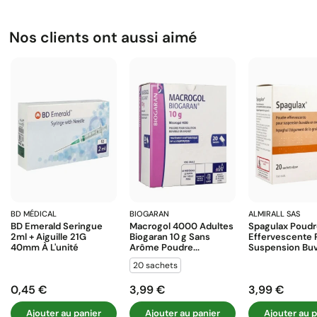
Nos clients ont aussi aimé
BD MÉDICAL
BIOGARAN
ALMIRALL SAS
BD Emerald Seringue
Macrogol 4000 Adultes
Spagulax Poud
2ml + Aiguille 21G
Biogaran 10 G Sans
Effervescente 
40mm À L'unité
Arôme Poudre...
Suspension Buva
20 sachets
0,45 €
3,99 €
3,99 €
Prix
Prix
Prix
Ajouter au panier
Ajouter au panier
Ajouter au p