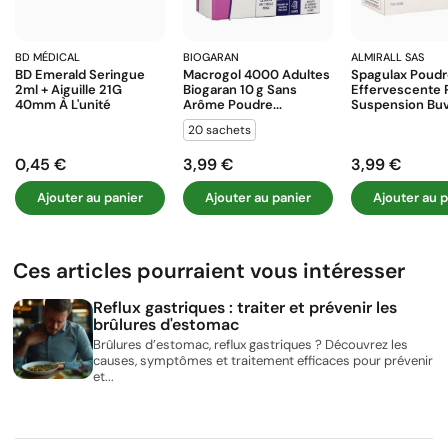
BD MÉDICAL
BIOGARAN
ALMIRALL SAS
BD Emerald Seringue
Macrogol 4000 Adultes
Spagulax Poud
2ml + Aiguille 21G
Biogaran 10 G Sans
Effervescente 
40mm À L'unité
Arôme Poudre...
Suspension Buva
20 sachets
0,45 €
3,99 €
3,99 €
Prix
Prix
Prix
Ajouter au panier
Ajouter au panier
Ajouter au p
Ces articles pourraient vous intéresser
Reflux gastriques : traiter et prévenir les
brûlures d'estomac
Brûlures d’estomac, reflux gastriques ? Découvrez les
causes, symptômes et traitement efficaces pour prévenir
et...