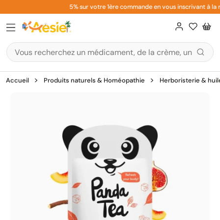
Aller
5% sur votre 1ère commande en vous inscrivant à la n
au
contenu
Accueil
Produits naturels & Homéopathie
Herboristerie & huil