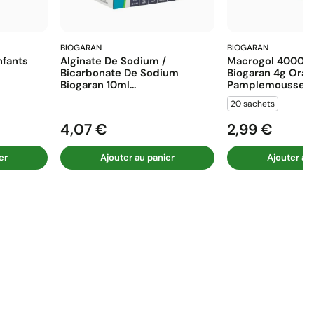
BIOGARAN
BIOGARAN
fants
Alginate De Sodium /
Macrogol 4000 E
Bicarbonate De Sodium
Biogaran 4g Ora
Biogaran 10ml...
Pamplemousse...
20 sachets
4,07 €
2,99 €
Prix
Prix
er
Ajouter au panier
Ajouter au