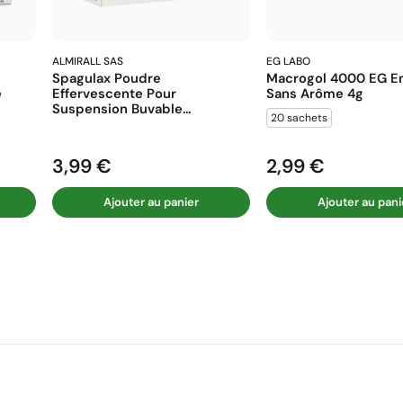
ALMIRALL SAS
EG LABO
Spagulax Poudre
Macrogol 4000 EG En
e
Effervescente Pour
Sans Arôme 4g
Suspension Buvable...
20 sachets
3,99 €
2,99 €
Prix
Prix
Ajouter au panier
Ajouter au pani