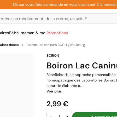
5% sur votre 1ère commande en vous inscrivant à la newsletter
aires
Bébé, maman & moi
Promotions
Tubes doses
Boiron Lac caninum 30CH globules 1 g
BOIRON
Boiron Lac Canin
Bénéficiez d'une approche personnalisée
homéopathique des Laboratoires Boiron. 
naturelle élaborée à...
Voir plus
Prix
2,99 €
−
+
Ajouter au pa