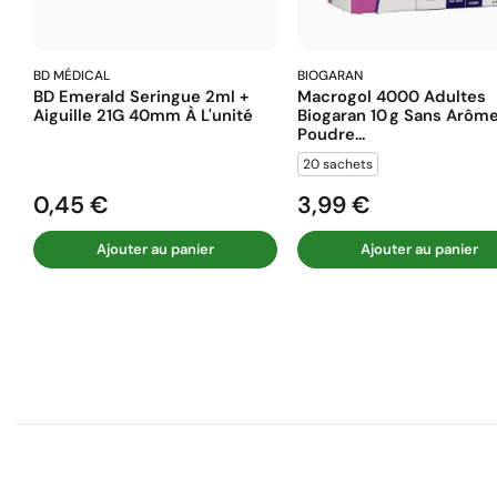
BD MÉDICAL
BIOGARAN
BD Emerald Seringue 2ml +
Macrogol 4000 Adultes
Aiguille 21G 40mm À L'unité
Biogaran 10 G Sans Arôm
Poudre...
20 sachets
0,45 €
3,99 €
Prix
Prix
Ajouter au panier
Ajouter au panier