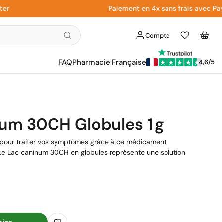
Paiement en 4x sans frais avec Paypal
Compte
Liste
Panier
d'envies
FAQ
Pharmacie Française
4,6/5
um 30CH Globules 1 G
 pour traiter vos symptômes grâce à ce médicament
Le Lac caninum 30CH en globules représente une solution
nier