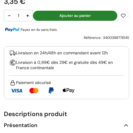
Prix
3,35 €
−
+
Ajouter au panier
Payez en 4x sans frais.
Référence :
3400388778145
Livraison en 24h/48h en commandant avant 12h
Livraison à 0,99€ dès 29€ et gratuite dès 49€ en
France continentale
Paiement sécurisé
Descriptions produit
Présentation