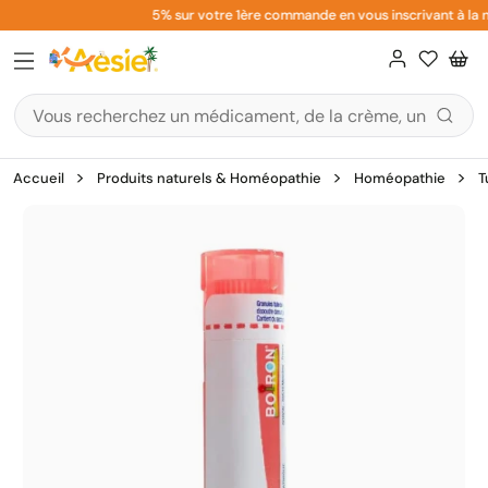
Aller
5% sur votre 1ère commande en vous inscrivant à la ne
au
contenu
Accueil
Produits naturels & Homéopathie
Homéopathie
T