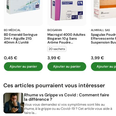
BD MÉDICAL
BIOGARAN
ALMIRALL SAS
BD Emerald Seringue
Macrogol 4000 Adultes
Spagulax Poud
2ml + Aiguille 21G
Biogaran 10 G Sans
Effervescente 
40mm À L'unité
Arôme Poudre...
Suspension Buva
20 sachets
0,45 €
3,99 €
3,99 €
Prix
Prix
Prix
Ajouter au panier
Ajouter au panier
Ajouter au p
Ces articles pourraient vous intéresser
Rhume vs Grippe vs Covid : Comment faire
la différence ?
Vous vous demandez si vos symptômes sont liés au
rhume, à la grippe ou au Covid-19 ? Cet article vous aide à
faire la...