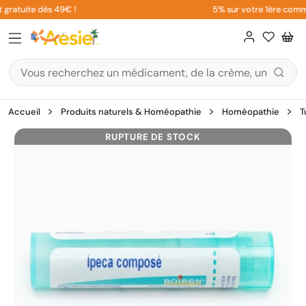
Aller
gratuite dès 49€ !
5% sur votre 1ère comman
au
contenu
Accueil
Produits naturels & Homéopathie
Homéopathie
T
RUPTURE DE STOCK