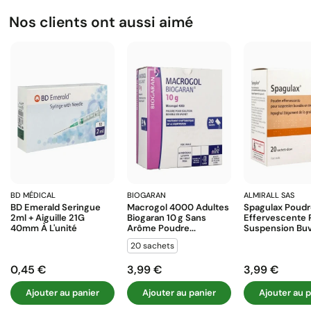
Nos clients ont aussi aimé
BD MÉDICAL
BIOGARAN
ALMIRALL SAS
BD Emerald Seringue
Macrogol 4000 Adultes
Spagulax Poud
2ml + Aiguille 21G
Biogaran 10 G Sans
Effervescente 
40mm À L'unité
Arôme Poudre...
Suspension Buva
20 sachets
0,45 €
3,99 €
3,99 €
Prix
Prix
Prix
Ajouter au panier
Ajouter au panier
Ajouter au p