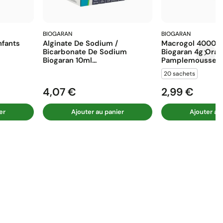
BIOGARAN
BIOGARAN
fants
Alginate De Sodium /
Macrogol 4000 E
Bicarbonate De Sodium
Biogaran 4g Ora
Biogaran 10ml...
Pamplemousse...
20 sachets
4,07 €
2,99 €
Prix
Prix
er
Ajouter au panier
Ajouter au