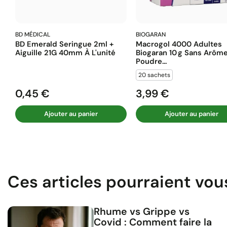
BD MÉDICAL
BIOGARAN
BD Emerald Seringue 2ml +
Macrogol 4000 Adultes
Aiguille 21G 40mm À L'unité
Biogaran 10 G Sans Arôm
Poudre...
20 sachets
0,45 €
3,99 €
Prix
Prix
Ajouter au panier
Ajouter au panier
Ces articles pourraient vou
Rhume vs Grippe vs
Covid : Comment faire la