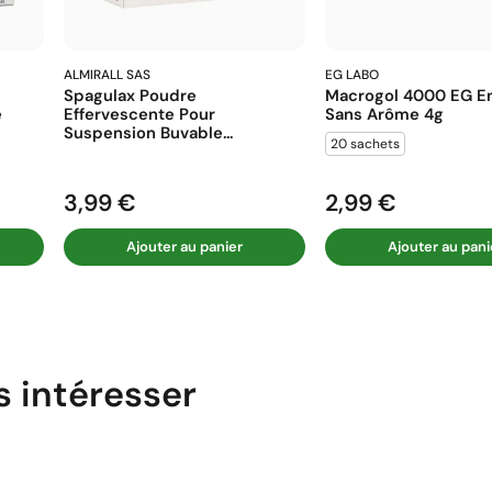
ALMIRALL SAS
EG LABO
Spagulax Poudre
Macrogol 4000 EG En
e
Effervescente Pour
Sans Arôme 4g
Suspension Buvable...
20 sachets
3,99 €
2,99 €
Prix
Prix
Ajouter au panier
Ajouter au pani
s intéresser