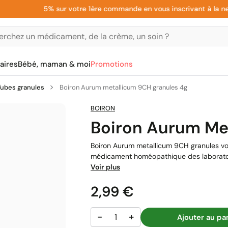
5% sur votre 1ère commande en vous inscrivant à la newsle
aires
Bébé, maman & moi
Promotions
Tubes granules
Boiron Aurum metallicum 9CH granules 4g
BOIRON
Boiron Aurum Me
Boiron Aurum metallicum 9CH granules vou
médicament homéopathique des laboratoire
Voir plus
Prix
2,99 €
−
+
Ajouter au pa