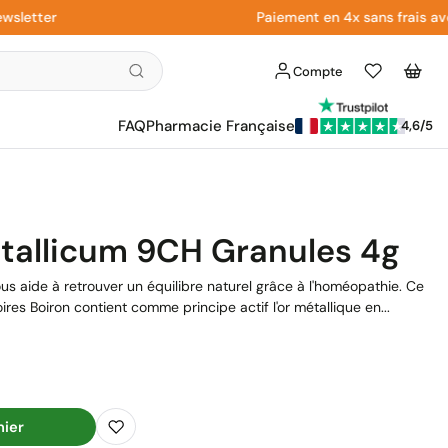
tter
Paiement en 4x sans frais avec Pa
Compte
Liste
Panier
d'envies
FAQ
Pharmacie Française
4,6/5
tallicum 9CH Granules 4g
s aide à retrouver un équilibre naturel grâce à l'homéopathie. Ce
s Boiron contient comme principe actif l'or métallique en...
nier