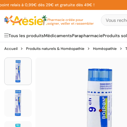
Aller
 relais à 0,99€ dès 29€ et gratuite dès 49€ !
au
contenu
Pharmacie créée pour
soigner, veiller et rassembler
Tous les produits
Médicaments
Parapharmacie
Produits sol
Accueil
Produits naturels & Homéopathie
Homéopathie