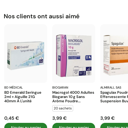
Nos clients ont aussi aimé
BD MÉDICAL
BIOGARAN
ALMIRALL SAS
BD Emerald Seringue
Macrogol 4000 Adultes
Spagulax Poud
2ml + Aiguille 21G
Biogaran 10 G Sans
Effervescente 
40mm À L'unité
Arôme Poudre...
Suspension Buva
20 sachets
0,45 €
3,99 €
3,99 €
Prix
Prix
Prix
Ajouter au panier
Ajouter au panier
Ajouter au p