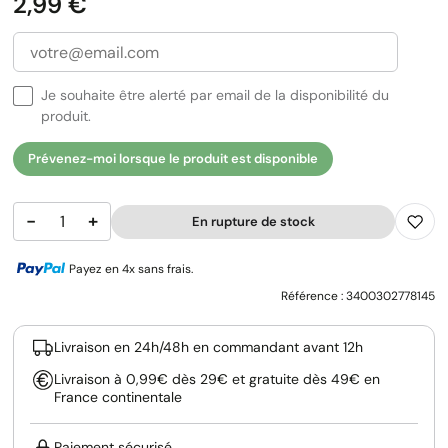
Prix
2,99 €
Je souhaite être alerté par email de la disponibilité du
produit.
Prévenez-moi lorsque le produit est disponible
−
+
En rupture de stock
Payez en 4x sans frais.
Référence :
3400302778145
Livraison en 24h/48h en commandant avant 12h
Livraison à 0,99€ dès 29€ et gratuite dès 49€ en
France continentale
Paiement sécurisé