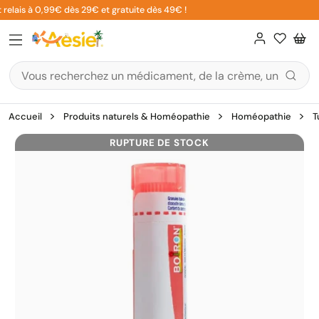
Aller
relais à 0,99€ dès 29€ et gratuite dès 49€ !
au
contenu
Accueil
Produits naturels & Homéopathie
Homéopathie
T
RUPTURE DE STOCK