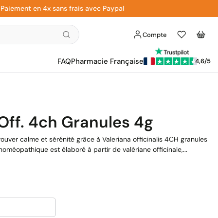
ment en 4x sans frais avec Paypal
Livr
Compte
Liste
Panier
d'envies
FAQ
Pharmacie Française
4,6/5
Off. 4ch Granules 4g
rouver calme et sérénité grâce à Valeriana officinalis 4CH granules
méopathique est élaboré à partir de valériane officinale,...