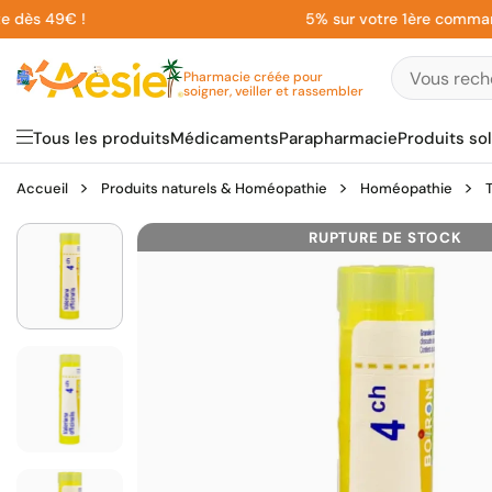
Aller
s 49€ !
5% sur votre 1ère commande en
au
contenu
Pharmacie créée pour
soigner, veiller et rassembler
Tous les produits
Médicaments
Parapharmacie
Produits sol
Accueil
Produits naturels & Homéopathie
Homéopathie
RUPTURE DE STOCK