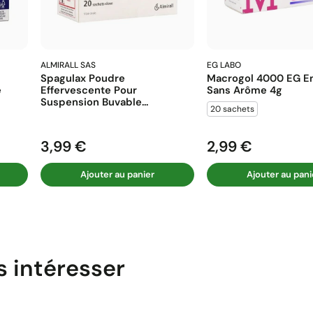
ALMIRALL SAS
EG LABO
Spagulax Poudre
Macrogol 4000 EG En
e
Effervescente Pour
Sans Arôme 4g
Suspension Buvable...
20 sachets
3,99 €
2,99 €
Prix
Prix
Ajouter au panier
Ajouter au pani
s intéresser