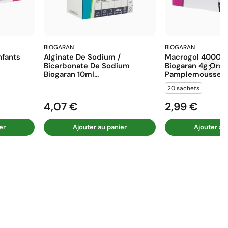
BIOGARAN
BIOGARAN
fants
Alginate De Sodium /
Macrogol 4000 E
Bicarbonate De Sodium
Biogaran 4g Ora
Biogaran 10ml...
Pamplemousse...
20 sachets
4,07 €
2,99 €
Prix
Prix
er
Ajouter au panier
Ajouter au