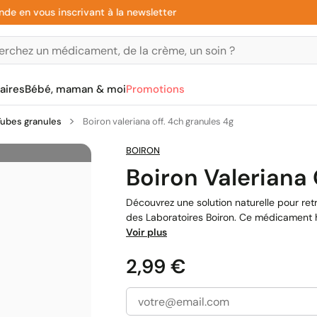
 vous inscrivant à la newsletter
Paie
aires
Bébé, maman & moi
Promotions
Tubes granules
Boiron valeriana off. 4ch granules 4g
BOIRON
Boiron Valeriana 
Découvrez une solution naturelle pour ret
des Laboratoires Boiron. Ce médicament ho
Voir plus
Prix
2,99 €