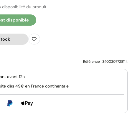
 disponibilité du produit.
est disponible
stock
Référence :
3400307728114
nt avant 12h
uite dès 49€ en France continentale