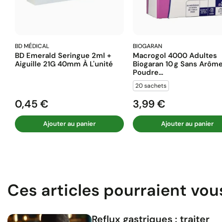
BD MÉDICAL
BIOGARAN
BD Emerald Seringue 2ml +
Macrogol 4000 Adultes
Aiguille 21G 40mm À L'unité
Biogaran 10 G Sans Arôm
Poudre...
20 sachets
0,45 €
3,99 €
Prix
Prix
Ajouter au panier
Ajouter au panier
Ces articles pourraient vou
Reflux gastriques : traiter