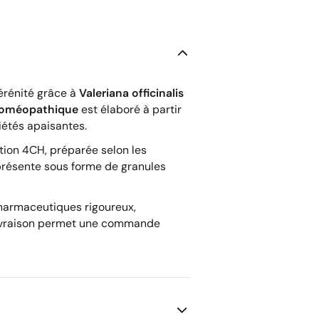
érénité grâce à
Valeriana officinalis
oméopathique
est élaboré à partir
iétés apaisantes.
tion 4CH, préparée selon les
présente sous forme de granules
pharmaceutiques rigoureux,
n livraison permet une commande