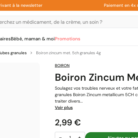
 à la newsletter
Paiement en 4x sans 
aires
Bébé, maman & moi
Promotions
Tubes granules
Boiron zincum met. 5ch granules 4g
BOIRON
Boiron Zincum Me
Soulagez vos troubles nerveux et votre f
granules Boiron Zincum metallicum 5CH
traiter divers...
Voir plus
Prix
2,99 €
−
+
Ajouter au pa