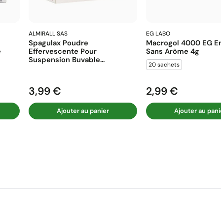
ALMIRALL SAS
EG LABO
Spagulax Poudre
Macrogol 4000 EG En
e
Effervescente Pour
Sans Arôme 4g
Suspension Buvable...
20 sachets
3,99 €
2,99 €
Prix
Prix
Ajouter au panier
Ajouter au pani