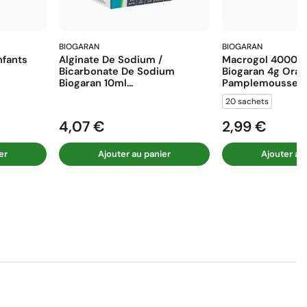
BIOGARAN
BIOGARAN
fants
Alginate De Sodium /
Macrogol 4000 E
Bicarbonate De Sodium
Biogaran 4g Ora
Biogaran 10ml...
Pamplemousse...
20 sachets
4,07 €
2,99 €
Prix
Prix
er
Ajouter au panier
Ajouter au