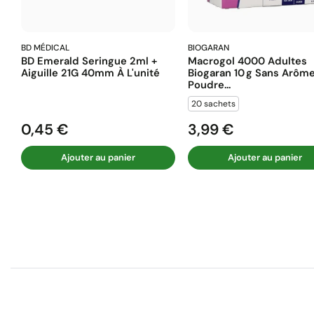
BD MÉDICAL
BIOGARAN
BD Emerald Seringue 2ml +
Macrogol 4000 Adultes
Aiguille 21G 40mm À L'unité
Biogaran 10 G Sans Arôm
Poudre...
20 sachets
0,45 €
3,99 €
Prix
Prix
Ajouter au panier
Ajouter au panier