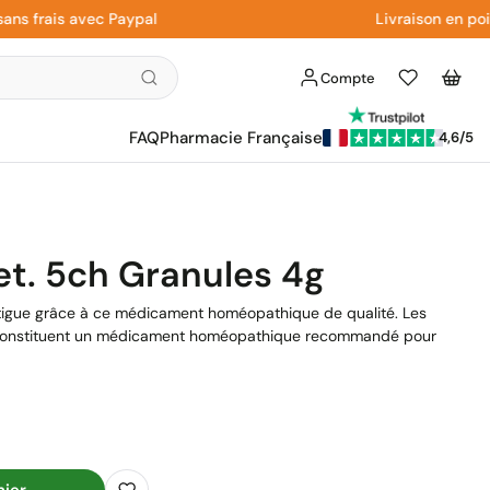
frais avec Paypal
Livraison en point r
Compte
Liste
Panier
d'envies
FAQ
Pharmacie Française
4,6/5
t. 5ch Granules 4g
atigue grâce à ce médicament homéopathique de qualité. Les
 constituent un médicament homéopathique recommandé pour
nier