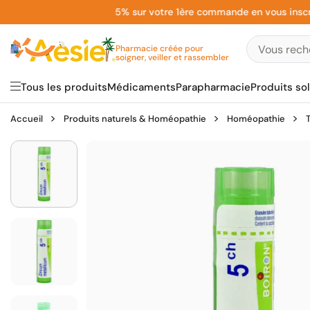
Aller
5% sur votre 1ère commande en vous inscrivant
au
contenu
Pharmacie créée pour
soigner, veiller et rassembler
Tous les produits
Médicaments
Parapharmacie
Produits sol
Accueil
Produits naturels & Homéopathie
Homéopathie