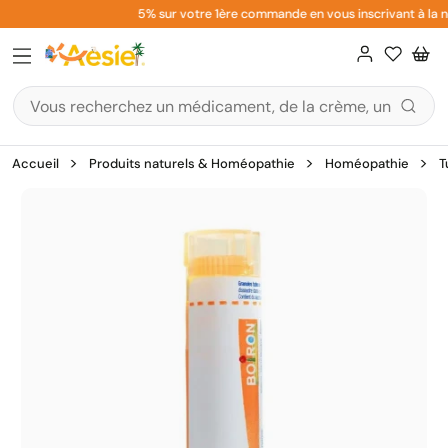
Aller
5% sur votre 1ère commande en vous inscrivant à la ne
au
contenu
Accueil
Produits naturels & Homéopathie
Homéopathie
T