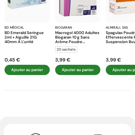
BD MÉDICAL
BIOGARAN
ALMIRALL SAS
BD Emerald Seringue
Macrogol 4000 Adultes
Spagulax Poud
2ml + Aiguille 21G
Biogaran 10 G Sans
Effervescente 
40mm À L'unité
Arôme Poudre...
Suspension Buva
20 sachets
0,45 €
3,99 €
3,99 €
Prix
Prix
Prix
Ajouter au panier
Ajouter au panier
Ajouter au p