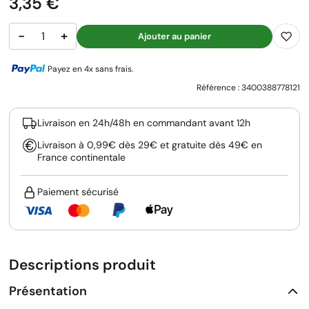
Prix
3,35 €
−
+
Ajouter au panier
Payez en 4x sans frais.
Référence :
3400388778121
Livraison en 24h/48h en commandant avant 12h
Livraison à 0,99€ dès 29€ et gratuite dès 49€ en
France continentale
Paiement sécurisé
Descriptions produit
Présentation