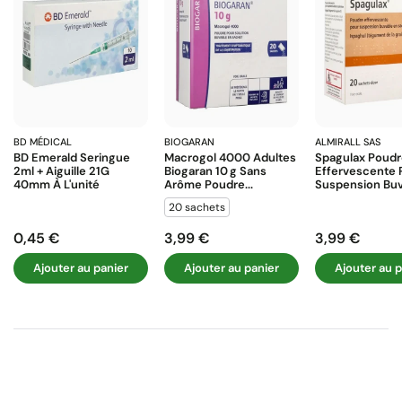
BD MÉDICAL
BIOGARAN
ALMIRALL SAS
BD Emerald Seringue
Macrogol 4000 Adultes
Spagulax Poud
2ml + Aiguille 21G
Biogaran 10 G Sans
Effervescente 
40mm À L'unité
Arôme Poudre...
Suspension Buva
20 sachets
0,45 €
3,99 €
3,99 €
Prix
Prix
Prix
Ajouter au panier
Ajouter au panier
Ajouter au p